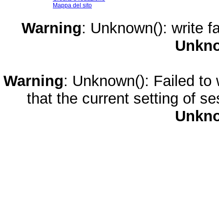
Mappa del sito
Warning
: Unknown(): write fa
Unkn
Warning
: Unknown(): Failed to w
that the current setting of s
Unkn