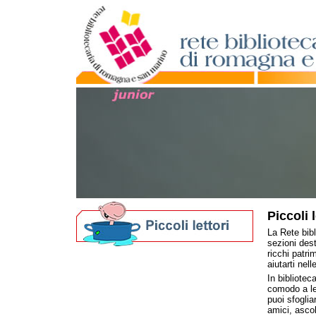
Piccoli l
La Rete bibl
sezioni dest
ricchi patr
Biblioteche per i più piccoli
aiutarti nel
Nati per Leggere in Romagna
In bibliotec
Nati per la Musica in Romagna
comodo a le
puoi sfoglia
I nostri Festival
amici, ascol
Bibliografie