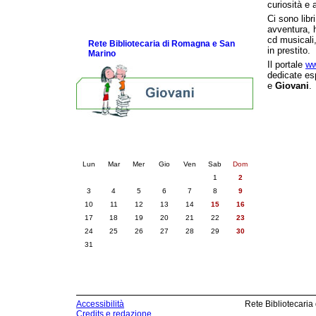
curiosità e 
Link e Gaming
Ci sono libr
Eventi e news
avventura, h
cd musicali,
Rete Bibliotecaria di Romagna e San
in prestito.
Marino
Il portale
ww
dedicate es
e
Giovani
.
Calendario eventi
« prec.
agosto 2026
succ. »
Lun
Mar
Mer
Gio
Ven
Sab
Dom
1
2
3
4
5
6
7
8
9
10
11
12
13
14
15
16
17
18
19
20
21
22
23
24
25
26
27
28
29
30
31
Accessibilità
Rete Bibliotecaria
Credits e redazione