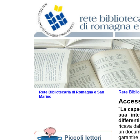
Rete Bibli
Rete Bibliotecaria di Romagna e San
Marino
Access
La Rete
"
La capac
Biblioteche e archivi
sua inte
Agenda
different
Per bibliotecari e archivisti
ricava da
un docume
garantire 