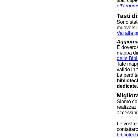
stati risp
all'argom
Tasti d
Sono stat
muoversi a
Vai alla p
Aggiorna
È doveros
mappa di
delle Bib
Tale mapp
valido in 
La perdit
bibliotec
dedicate
.
Migliora
Siamo conv
realizzaz
accessibili
Le vostre
contattarc
bibliotec