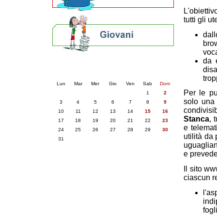
L'obiettiv
tutti gli 
dal
brow
voca
da 
Calendario eventi
disa
« prec.
agosto 2026
succ. »
trop
Lun
Mar
Mer
Gio
Ven
Sab
Dom
Per le pu
1
2
solo una 
3
4
5
6
7
8
9
condivisi
10
11
12
13
14
15
16
Stanca
, 
17
18
19
20
21
22
23
e telemat
24
25
26
27
28
29
30
utilità da
31
uguaglianz
e prevede 
Il sito w
ciascun re
l'a
ind
fog