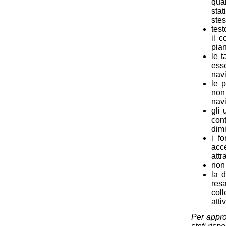
quan
stat
stes
test
il c
pian
le t
ess
nav
le 
non
navi
gli 
con
dimi
i f
acc
attr
non 
la 
resa
coll
atti
Per appro