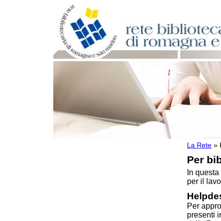
La Rete
»
Per bibliotecari e archivisti
Per bib
Documenti e materiale utile
Professione Bibliotecario
In questa
Professione Archivista
per il lavo
Piani bibliotecari e archivistici
Helpdes
Statistiche
Per appro
Riviste specializzate e basi dati
presenti 
Domande frequenti (FAQ)