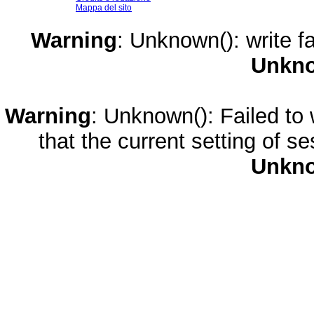
Mappa del sito
Warning
: Unknown(): write fa
Unkn
Warning
: Unknown(): Failed to w
that the current setting of s
Unkn