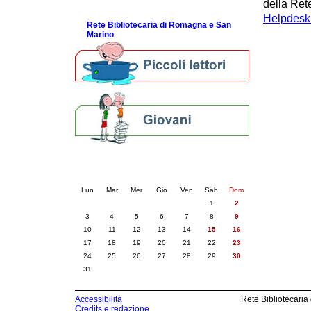
della Rete
ScopriRete la FESTA
Helpdesk b
Rete Bibliotecaria di Romagna e San
Marino
Calendario eventi
« prec.
agosto 2026
succ. »
Lun
Mar
Mer
Gio
Ven
Sab
Dom
1
2
3
4
5
6
7
8
9
10
11
12
13
14
15
16
17
18
19
20
21
22
23
24
25
26
27
28
29
30
31
Accessibilità
Rete Bibliotecaria
Credits e redazione