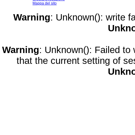
Mappa del sito
Warning
: Unknown(): write fa
Unkn
Warning
: Unknown(): Failed to w
that the current setting of s
Unkn