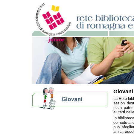
Giovani
La Rete bibl
sezioni dest
ricchi patr
aiutarti nel
Biblioteche per ragazzi
In bibliotec
E se le storie allungassero la vita?
comodo a le
Bibliografie
puoi sfoglia
amici, ascol
Eventi e news