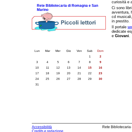
curiosità e 
Rete Bibliotecaria di Romagna e San
Ci sono libr
Marino
avventura, h
cd musicali,
in prestito.
Il portale
ww
dedicate es
e
Giovani
.
Calendario eventi
« prec.
agosto 2026
succ. »
Lun
Mar
Mer
Gio
Ven
Sab
Dom
1
2
3
4
5
6
7
8
9
10
11
12
13
14
15
16
17
18
19
20
21
22
23
24
25
26
27
28
29
30
31
Accessibilità
Rete Bibliotecaria
Credits e redazione