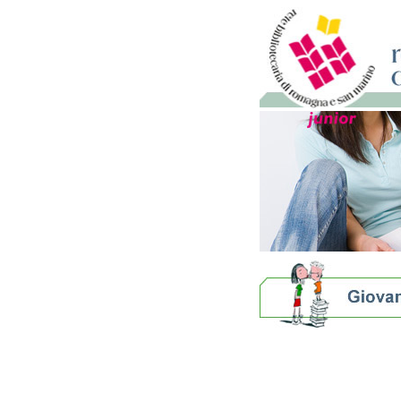
Biblioteche per ragazzi
E se le storie allungasse
Bibliografie
Eventi e news