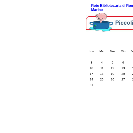
Rete Bibliotecaria di R
Marino
Calendario eve
« prec.
agosto 202
Lun
Mar
Mer
Gio
V
3
4
5
6
10
11
12
13
17
18
19
20
24
25
26
27
31