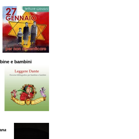
mbine e bambini
iana