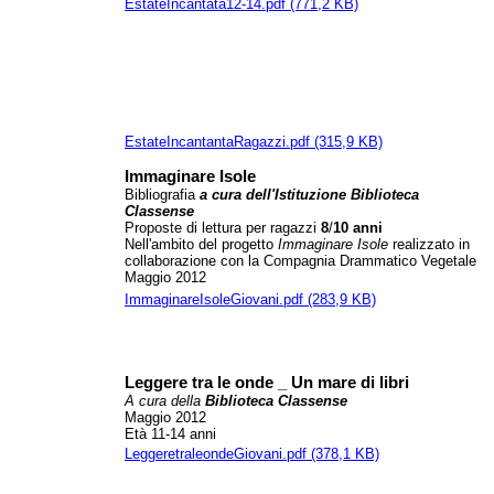
EstateIncantata12-14.pdf (771,2 KB)
EstateIncantantaRagazzi.pdf (315,9 KB)
Immaginare Isole
Bibliografia
a cura dell'Istituzione Biblioteca
Classense
Proposte di lettura per ragazzi
8
/
10
anni
Nell'ambito del progetto
Immaginare Isole
realizzato in
collaborazione con la Compagnia Drammatico Vegetale
Maggio 2012
ImmaginareIsoleGiovani.pdf (283,9 KB)
Leggere tra le onde _ Un mare di libri
A cura della
Biblioteca Classense
Maggio 2012
Età 11-14 anni
LeggeretraleondeGiovani.pdf (378,1 KB)