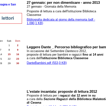
27 gennaio: per non dimenticare - anno 2013
omagna e San
27 gennaio - Giornata della Memoria
Proposte di lettura a cura dell'Istituzione Biblioteca
Classense
Bibliografia dedicata al giorno della memoria (pdf -
1.090,1 KB)
nti
6
succ. »
en
Sab
Dom
1
2
Leggere Dante _ Percorso bibliografico per ba
7
8
9
In occasione del S
ettembre Dantesco
2012,
proposte di lettura per bambini e ragazzi
fino ai 14 anni
14
15
16
a cura dell'
Istituzione
Biblioteca Classense
21
22
23
DanteBambini.pdf (553,0 KB)
28
29
30
L'estate incantata: proposte di lettura 2012
Proposte di lettura per i
ragazzi
dai 12 anni in su
a cura della
Sezione Ragazzi della Biblioteca Malatest
di Cesena