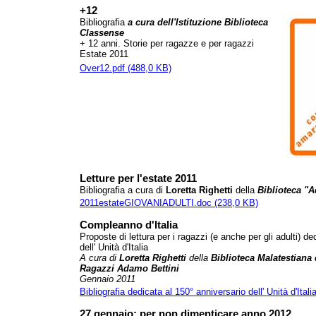
+12
Bibliografia
a cura dell'Istituzione Biblioteca
Classense
+ 12 anni. Storie per ragazze e per ragazzi
Estate 2011
Over12.pdf (488,0 KB)
Letture per l'estate 2011
Bibliografia a cura di
Loretta Righetti
della
Biblioteca "
2011estateGIOVANIADULTI.doc (238,0 KB)
Compleanno d'Italia
Proposte di lettura per i ragazzi (e anche per gli adulti) d
dell' Unità d'Italia
A cura di
Loretta Righetti
della
Biblioteca Malatestiana
Ragazzi Adamo Bettini
Gennaio 2011
Bibliografia dedicata al 150° anniversario dell' Unità d'Itali
27 gennaio: per non dimenticare anno 2012