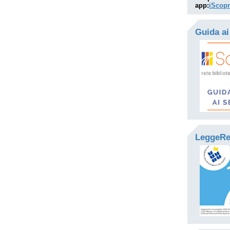
app:
iScopr
Guida ai 
LeggeRe