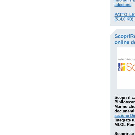
Info sul Pa
adesione
PATTO_LE
(514,0 KB)
ScopriRe
online d
Scopri il
c
Biblioteca
Marino
cli
documenti 
sezione Di
integrate
t
MLOL Roma
Scoprirete 