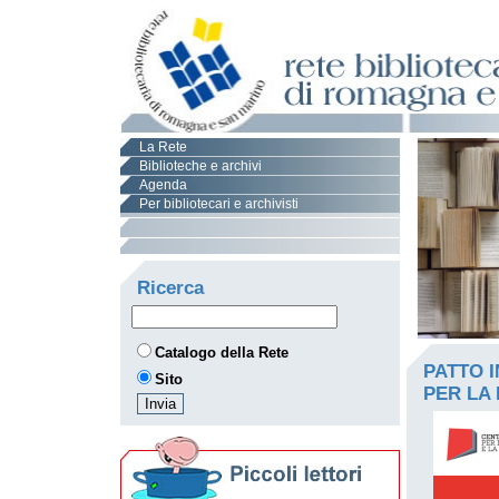
La Rete
Biblioteche e archivi
Agenda
Per bibliotecari e archivisti
Ricerca
Catalogo della Rete
PATTO 
Sito
PER LA