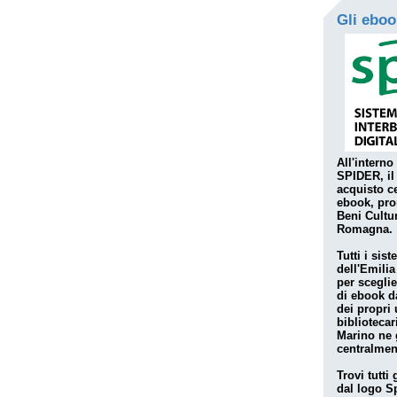
Gli ebo
All'interno
SPIDER, il
acquisto ce
ebook
, pro
Beni Cultur
Romagna.
Tutti i sist
dell'Emili
per sceglie
di ebook d
dei propri 
biblioteca
Marino ne 
centralment
Trovi tutti
dal logo 