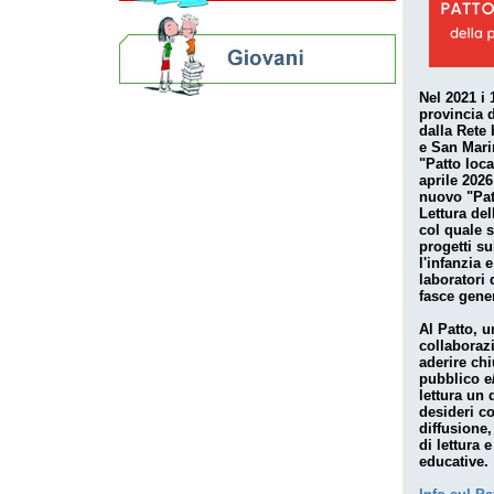
Nel 2021 i
provincia 
dalla Rete
e San Marin
"Patto loca
aprile 2026
nuovo "Pat
Lettura de
col quale 
progetti su
l'infanzia 
laboratori d
fasce gene
Al Patto, u
collaboraz
aderire ch
pubblico e/
lettura un 
desideri co
diffusione,
di lettura 
educative.