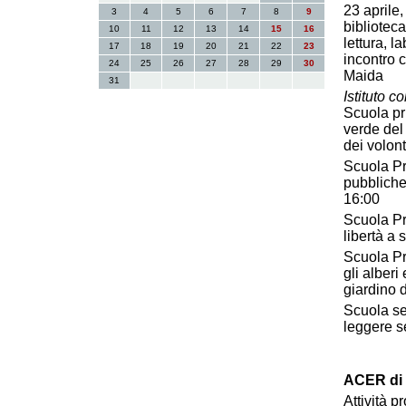
23 aprile
3
4
5
6
7
8
9
biblioteca
10
11
12
13
14
15
16
lettura, l
17
18
19
20
21
22
23
incontro 
24
25
26
27
28
29
30
Maida
31
Istituto c
Scuola pri
verde del
dei volont
Scuola Pri
pubbliche 
16:00
Scuola Pr
libertà a
Scuola Pr
gli alberi
giardino 
Scuola se
leggere s
ACER di 
Attività p