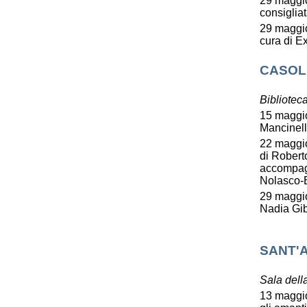
29 maggio,
consiglia
29 maggio
cura di E
CASOL
Bibliotec
15 maggio
Mancinella
22 maggio
di Robert
accompagn
Nolasco-
29 maggio,
Nadia Gib
SANT'
Sala dell
13 maggio,