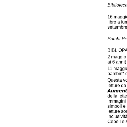
Bibliotec
16 maggio,
libro a fu
settembre
Parchi Per
BIBLIOP
2 maggio 
ai 6 anni)
11 maggio
bambin* d
Questa vo
letture da 
𝘼𝙪𝙢𝙚𝙣𝙩
della lett
immagini 
simboli e 
letture so
inclusività p
Cepell e 