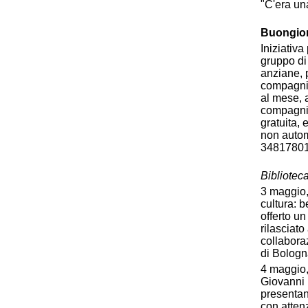
"C'era una
Buongior
Iniziativ
gruppo di 
anziane, p
compagnia
al mese, 
compagnia 
gratuita,
non autom
3481780
Biblioteca
3 maggio,
cultura: b
offerto un
rilasciato
collabora
di Bologn
4 maggio, 
Giovanni 
presentan
con atten