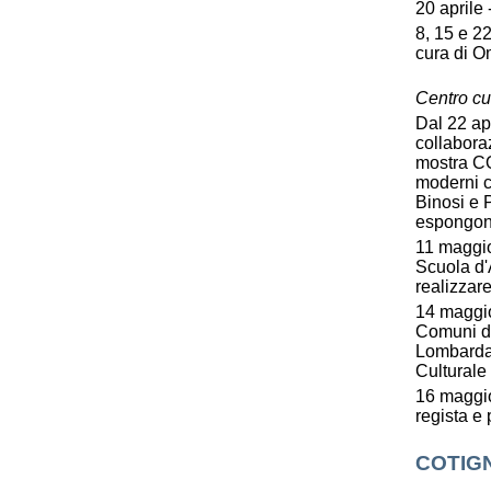
20 aprile 
8, 15 e 22
cura di O
Centro cul
Dal 22 apr
collabora
mostra CO
moderni c
Binosi e P
espongono 
11 maggio
Scuola d'A
realizzare
14 maggio
Comuni de
Lombarda.
Culturale 
16 maggio
regista e
COTIG