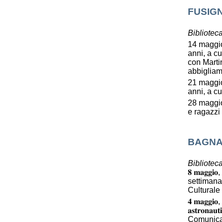
FUSIG
Bibliotec
14 maggio,
anni, a cu
con Martin
abbiglia
21 maggio,
anni, a c
28 maggio
e ragazzi
BAGNA
Bibliotec
𝟖 𝐦𝐚𝐠𝐠
settimana
Culturale ER:
𝟒 𝐦𝐚𝐠𝐠𝐢
𝐚𝐬𝐭𝐫𝐨𝐧
Comunic