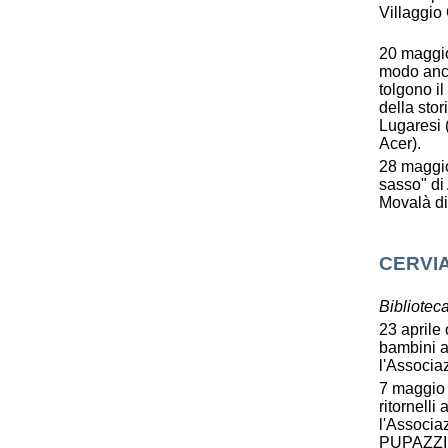
Villaggio
20 maggio,
modo anco
tolgono il
della stor
Lugaresi 
Acer).
28 maggio
sasso" di 
Movalà di
CERVI
Bibliotec
23 aprile 
bambini a
l'Associa
7 maggio 
ritornell
l'Associa
PUPAZZI