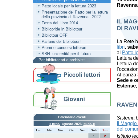
Ravenna
Patto locale per la lettura 2023
Presentazione del Patto per la lettura
della provincia di Ravenna - 2022
IL MAG
Festa del Libro 2014
DI RA
Bibliopride in Bibliotour
Bibliotour OFF
La Rete h
Parlano del Bibliotour!
libri
, sab
Premi e concorsi letterari
al
Patto l
SBN: un'eredità per il futuro
Lettura d
Per bibliotecari e archivisti
Lettura d
l'occasio
Alleanza 
Sede e or
Estense, 
RAVEN
Calendario eventi
Sistema b
Il Maggio 
« prec.
agosto 2026
succ. »
del comu
Lun
Mar
Mer
Gio
Ven
Sab
Dom
Istituto t
1
2