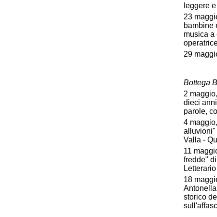
leggere e
23 maggio
bambine e 
musica a 
operatric
29 maggio
Bottega B
2 maggio,
dieci anni
parole, c
4 maggio,
alluvioni
Valla - Q
11 maggio
fredde" d
Letterario
18 maggio
Antonella
storico d
sull'affas