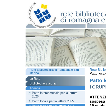
Rete Bibli
Rete Bibliotecaria di Romagna e San
Marino
Patto local
La Rete
Patto l
Biblioteche e archivi
I GRUP
Agenda
Patto intercomunale per la lettura
2026
ATTENZIO
Patto locale per la lettura 2025
sospesa l
19 ottobr
Patto locale per la lettura 2024