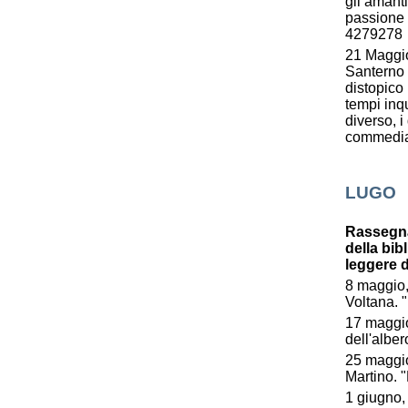
gli amanti
passione 
4279278
21 Maggio
Santerno
distopico 
tempi inqu
diverso, i
commedia s
LUGO
Rassegna 
della bib
leggere 
8 maggio,
Voltana. "
17 maggio,
dell'alber
25 maggio
Martino. 
1 giugno,