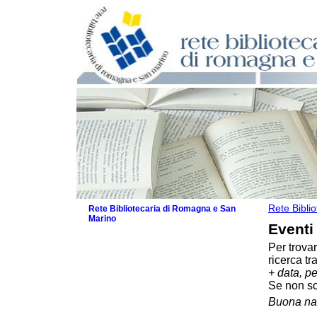
Rete Bibli
Rete Bibliotecaria di Romagna e San
Marino
Eventi
La Rete
Per trova
Biblioteche e archivi
ricerca tr
Agenda
+ data, p
Patto intercomunale per la lettura
Se non sce
2026
Buona na
Patto locale per la lettura 2025
Patto locale per la lettura 2024