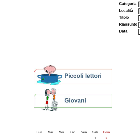
Categoria
Patto locale per la lettura 2023
Località
Presentazione del Patto per la lettura
della provincia di Ravenna - 2022
Titolo
Festa del Libro 2014
Riassunto
Bibliopride in Bibliotour
Data
Bibliotour OFF
Parlano del Bibliotour!
Premi e concorsi letterari
SBN: un'eredità per il futuro
Per bibliotecari e archivisti
Calendario eventi
« prec.
agosto 2026
succ. »
Lun
Mar
Mer
Gio
Ven
Sab
Dom
1
2