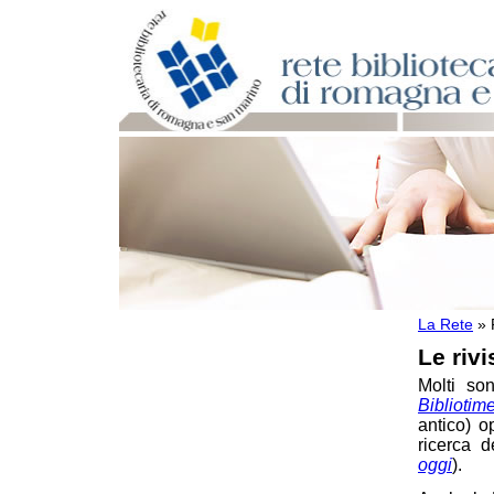
La Rete
»
Per bibliotecari e archivisti
Le rivi
Documenti e materiale utile
Professione Bibliotecario
Molti son
Professione Archivista
Bibliotim
Piani bibliotecari e archivistici
antico) 
Statistiche
ricerca d
Riviste specializzate e basi dati
oggi
).
Rivista SBN Romagna