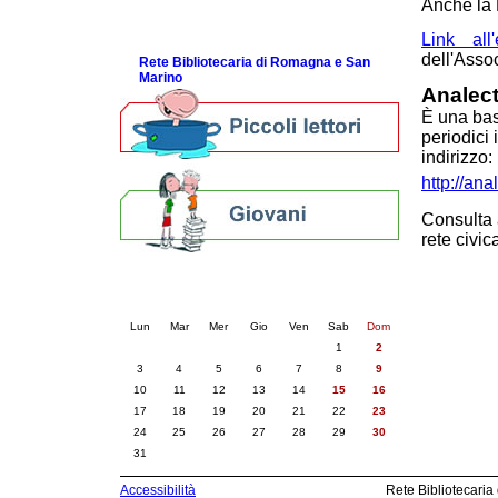
Anche la 
Domande frequenti (FAQ)
ScopriRete la FESTA
Link all
dell'Asso
Rete Bibliotecaria di Romagna e San
Marino
Analec
È una base
periodici 
indirizzo:
http://an
Consulta
rete civi
Calendario eventi
« prec.
agosto 2026
succ. »
Lun
Mar
Mer
Gio
Ven
Sab
Dom
1
2
3
4
5
6
7
8
9
10
11
12
13
14
15
16
17
18
19
20
21
22
23
24
25
26
27
28
29
30
31
Accessibilità
Rete Bibliotecaria