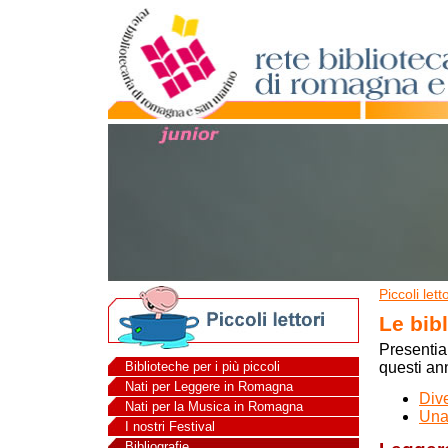
Piccoli letto
Le bibl
Presentia
Biblioteche per i più piccoli
questi ann
Nati per Leggere in Romagna
Dive
Nati per la Musica in Romagna
Una 
I nostri Festival
Bibliografie