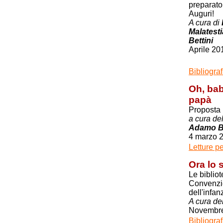
preparato 
Auguri!
A cura di
Malatest
Bettini
Aprile 20
Bibliogra
Oh, bab
papà
Proposta 
a cura de
Adamo Be
4 marzo 
Letture p
Ora lo s
Le biblio
Convenzio
dell'infan
A cura
de
Novembr
Bibliograf