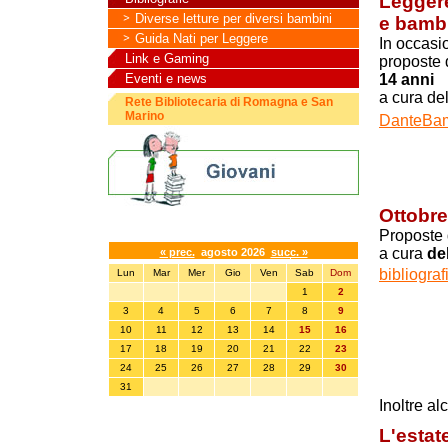
Leggere
Diverse letture per diversi bambini
e bamb
Guida Nati per Leggere
In occasi
Link e Gaming
proposte 
14 anni
Eventi e news
a cura del
Rete Bibliotecaria di Romagna e San
Marino
DanteBam
Ottobre
Calendario eventi
Proposte d
a cura
de
« prec.
agosto 2026
succ. »
bibliogra
Lun
Mar
Mer
Gio
Ven
Sab
Dom
1
2
3
4
5
6
7
8
9
10
11
12
13
14
15
16
17
18
19
20
21
22
23
24
25
26
27
28
29
30
31
Inoltre al
L'estat