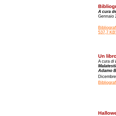
Bibliog
A cura de
Gennaio 
Bibliograf
537,7 KB
Un libr
A cura
di
Malatest
Adamo Be
Dicembre
Bibliograf
Hallowe