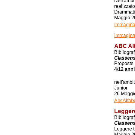
Nell'ambi
realizzat
Drammati
Maggio 2
Immaginar
Immaginar
ABC Alf
Bibliogra
Classen
Proposte d
anni
4
/
12
nell'ambi
Junior
26 Maggi
AbcAlfabe
Leggere
Bibliogra
Classen
Leggere t
Maggio 2