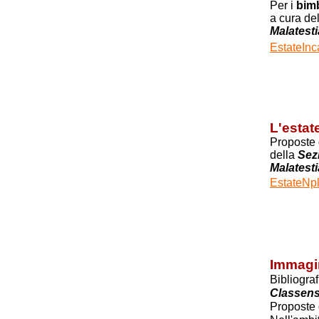
Per i
bim
a cura de
Malatest
EstateInc
L'estat
Proposte d
della
Sez
Malatest
EstateNpl
Immagin
Bibliogra
Classen
Proposte 