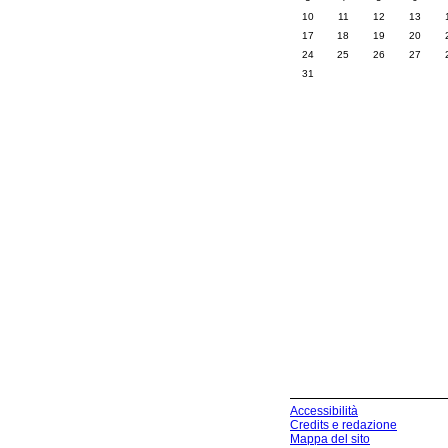
10
11
12
13
17
18
19
20
24
25
26
27
31
Accessibilità
Credits e redazione
Mappa del sito