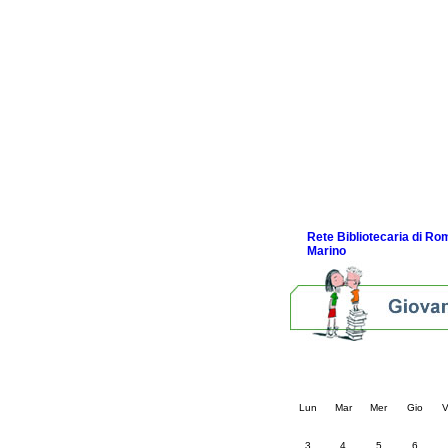
Come e quando legger
La newsletter
Consigli di lettura per 
Guida alla navigazione 
bambini
Alcuni Video
Nati per la Musica in 
I nostri Festival
Bibliografie
Link e Gaming
Eventi e news
Rete Bibliotecaria di R
Marino
Calendario eve
« prec.
agosto 202
Lun
Mar
Mer
Gio
V
3
4
5
6