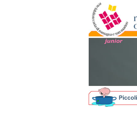
Biblioteche per i più picc
Nati per Leggere in Ro
Il progetto nazionale
Materiale informativo
Crescere leggendo