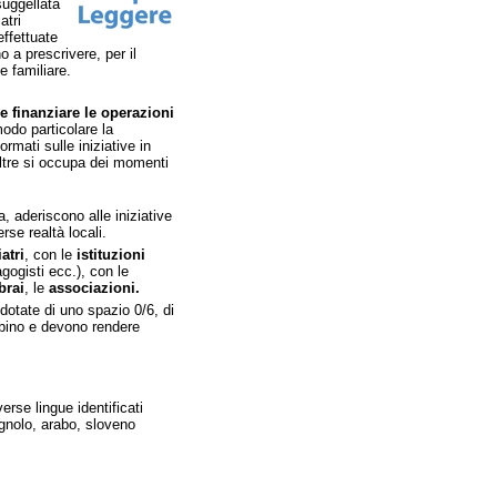
suggellata
atri
effettuate
o a prescrivere, per il
e familiare.
e finanziare le operazioni
modo particolare la
ormati sulle iniziative in
oltre si occupa dei momenti
a, aderiscono alle iniziative
se realtà locali.
atri
, con le
istituzioni
gogisti ecc.), con le
ibrai
, le
associazioni.
dotate di uno spazio 0/6, di
ambino e devono rendere
verse lingue identificati
agnolo, arabo, sloveno