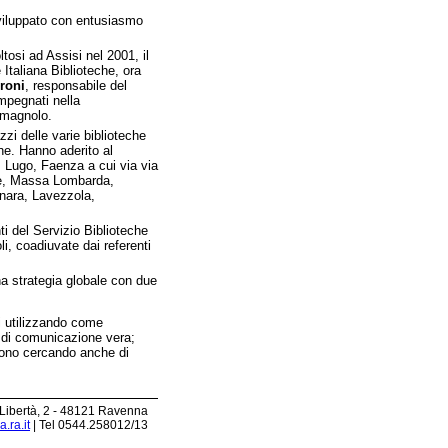
viluppato con entusiasmo
tosi ad Assisi nel 2001, il
 Italiana Biblioteche, ora
roni
, responsabile del
impegnati nella
romagnolo.
zzi delle varie biblioteche
one. Hanno aderito al
 Lugo, Faenza a cui via via
ice, Massa Lombarda,
nara, Lavezzola,
ti del Servizio Biblioteche
i, coadiuvate dai referenti
na strategia globale con due
ari utilizzando come
i di comunicazione vera;
ivono cercando anche di
 Libertà, 2 - 48121 Ravenna
.ra.it
| Tel 0544.258012/13