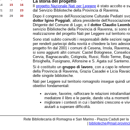
La storia del progetto
14
15
16
Il
progetto Nazionale Nati per Leggere
è stato accolto e s
dal Servizio Biblioteche della Provincia di Ravenna.
21
22
23
Dopo il congresso dell'Associazione Culturale Pediatri svol
28
29
30
dottor Igino Poggiali
, allora presidente dell'Associazione
Dirigente del Comune di Lugo, e il
dottor Claudio Leomb
servizio Bibilioteche della Provincia di Ravenna, si sono 
realizzazione del progetto Nati per Leggere sul territorio 
Sono stati subito coinvolti i responsabili delle sezioni raga
per renderli partecipi della novità e chiedere la loro adesi
progetto fin dal 2001 i comuni di Cesena, Imola, Ravenna,
si sono aggiunti altri comuni: Castel Bolognese, Consel
Cervia, Bagnacavallo, Cotignola, Russi, Riolo Terme, Bag
Brisighella, Fusignano, Alfonsine e S. Agata sul Santerno.
Si è costituito un
gruppo di lavoro
, con a capo le referen
della Provincia di Ravenna, Grazia Casadei e Licia Ravaiol
delle singole biblioteche.
Nati per Leggere sul territorio romagnolo insegue quindi u
obiettivi fondamentali:
avviare, favorire, rafforzare le relazioni intrafamili
mediatore il libro e le parole, dando vita a moment
migliorare i contesti in cui i bambini crescono e v
aiutarli a superare difficoltà.
Rete Bibliotecaria di Romagna e San Marino - Piazza Caduti per la
|
biblioteche@mail.provincia