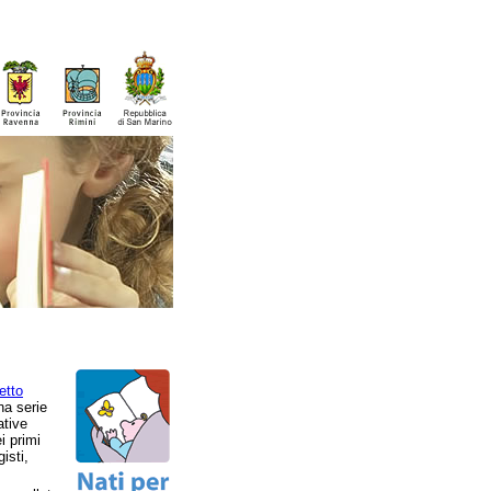
etto
a serie
ative
i primi
isti,