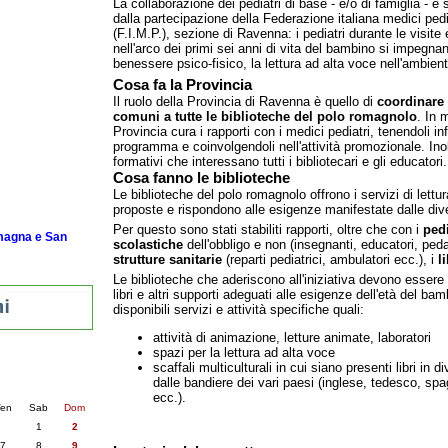
La collaborazione dei pediatri di base - e/o di famiglia - è 
e
dalla partecipazione della Federazione italiana medici pedi
(F.I.M.P.), sezione di Ravenna: i pediatri durante le visite 
nell'arco dei primi sei anni di vita del bambino si impegnan
genitori
benessere psico-fisico, la lettura ad alta voce nell'ambient
in rete per i
Cosa fa la Provincia
Il ruolo della Provincia di Ravenna è quello di
coordinare 
comuni a tutte le biblioteche del polo romagnolo
. In 
Provincia cura i rapporti con i medici pediatri, tenendoli inf
Romagna
programma e coinvolgendoli nell'attività promozionale. In
formativi che interessano tutti i bibliotecari e gli educatori.
Cosa fanno le biblioteche
Le biblioteche del polo romagnolo offrono i servizi di lettur
proposte e rispondono alle esigenze manifestate dalle diver
Per questo sono stati stabiliti rapporti, oltre che con i
pedi
omagna e San
scolastiche
dell'obbligo e non (insegnanti, educatori, peda
strutture sanitarie
(reparti pediatrici, ambulatori ecc.), i
l
Le biblioteche che aderiscono all'iniziativa devono essere 
libri e altri supporti adeguati alle esigenze dell'età del b
disponibili servizi e attività specifiche quali:
attività di animazione, letture animate, laboratori
spazi per la lettura ad alta voce
nti
scaffali multiculturali in cui siano presenti libri in di
dalle bandiere dei vari paesi (inglese, tedesco, sp
6
succ. »
ecc.).
en
Sab
Dom
1
2
7
8
9