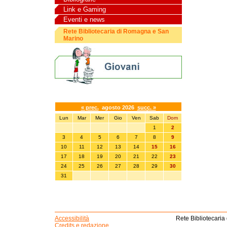
Link e Gaming
Eventi e news
Rete Bibliotecaria di Romagna e San
Marino
Calendario eventi
« prec.
agosto 2026
succ. »
Lun
Mar
Mer
Gio
Ven
Sab
Dom
1
2
3
4
5
6
7
8
9
10
11
12
13
14
15
16
17
18
19
20
21
22
23
24
25
26
27
28
29
30
31
Accessibilità
Rete Bibliotecaria
Credits e redazione