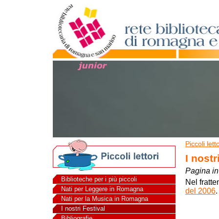
Piccoli letto
I nostr
Pagina in
Biblioteche per i più piccoli
Nel fratte
Nati per Leggere in Romagna
del 2006
.
Nati per la Musica in Romagna
I nostri Festival
Bibliografie