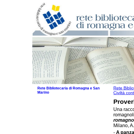
Rete Bibli
Rete Bibliotecaria di Romagna e San
Marino
Civiltà con
La Rete
Proverb
Le attività
Una raccol
I servizi
romagnoli 
Il Servizio Bibliotecario Nazionale
romagnol
La Storia della Rete
Milano, A
Progetti
-
A panza