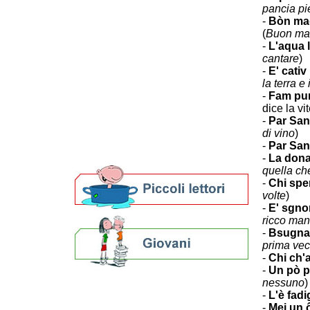
Percorsi curiosi
pancia pi
Domenico Baccarini
-
Bòn mag
Civiltà contadina
(
Buon man
Visita
-
L'aqua l
cantare
)
Impara
-
E' cativ
Esplora
la terra e 
Curiosando
-
Fam pur
Concorsi fotografici
dice la vi
Concorsi letterari
-
Par San 
Biblioteche e archivi
di vino
)
Agenda
-
Par Sant
Per bibliotecari e archivisti
-
La dona 
quella che
-
Chi spe
volte
)
-
E' sgno
ricco man
-
Bsugnar
prima vec
-
Chi ch'
-
Un pò pr
nessuno
)
Calendario eventi
-
L'è fadi
« prec.
agosto 2026
succ. »
-
Mej un