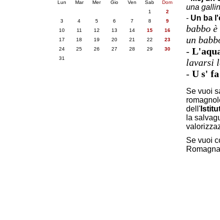
Lun
Mar
Mer
Gio
Ven
Sab
Dom
una galli
1
2
-
Un ba l'
3
4
5
6
7
8
9
babbo è 
10
11
12
13
14
15
16
un babb
17
18
19
20
21
22
23
-
L'aqua
24
25
26
27
28
29
30
31
lavarsi 
-
U s' fa
Se vuoi sa
romagnolo
dell'
Istitu
la salvag
valorizza
Se vuoi c
Romagn