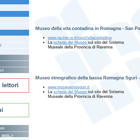
Museo della vita contadina in Romagna - San P
www.racine.ra.it/russi/vitacontadina
La
scheda del Museo
sul sito del Sistema
i
Museale della Provincia di Ravenna
sti
Museo etnografico della bassa Romagna Sgurì 
www.museoetnosguri.it
La
scheda del Museo
sul sito del Sistema
Museale della Provincia di Ravenna
nti
6
succ. »