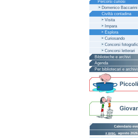
Percorsi curiosi
Domenico Baccarini
Civiltà contadina
Visita
Impara
Esplora
Curiosando
Concorsi fotografic
Concorsi letterari
Biblioteche e archivi
Agenda
Per bibliotecari e archivi
Calendario eve
« prec.
agosto 202