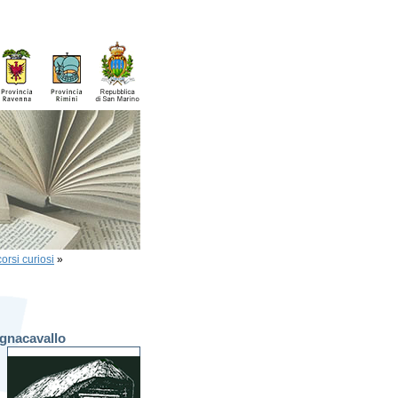
orsi curiosi
»
agnacavallo