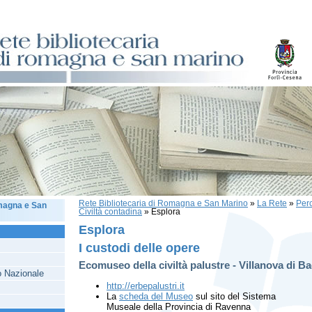
Rete Bibliotecaria di Romagna e San Marino
»
La Rete
»
Perc
omagna e San
Civiltà contadina
»
Esplora
Esplora
I custodi delle opere
Ecomuseo della civiltà palustre - Villanova di B
io Nazionale
http://erbepalustri.it
La
scheda del Museo
sul sito del Sistema
Museale della Provincia di Ravenna