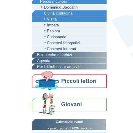
Percorsi curiosi
Domenico Baccarini
Civiltà contadina
Visita
Impara
Esplora
Curiosando
Concorsi fotografici
Concorsi letterari
Biblioteche e archivi
Agenda
Per bibliotecari e archivisti
Calendario eventi
« prec.
agosto 2026
succ. »