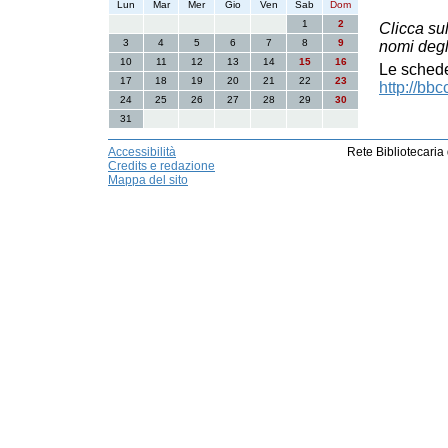
Lun
Mar
Mer
Gio
Ven
Sab
Dom
1
2
Clicca su
3
4
5
6
7
8
9
nomi degl
10
11
12
13
14
15
16
Le schede 
17
18
19
20
21
22
23
http://bb
24
25
26
27
28
29
30
31
Accessibilità
Rete Bibliotecaria
Credits e redazione
Mappa del sito