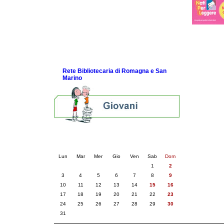
Diverse letture per diversi bambini
Guida Nati per Leggere
La Guida del 2003
La Guida del 2001
Link e Gaming
Eventi e news
Rete Bibliotecaria di Romagna e San
Marino
Calendario eventi
« prec.
agosto 2026
succ. »
Lun
Mar
Mer
Gio
Ven
Sab
Dom
1
2
3
4
5
6
7
8
9
10
11
12
13
14
15
16
17
18
19
20
21
22
23
24
25
26
27
28
29
30
31