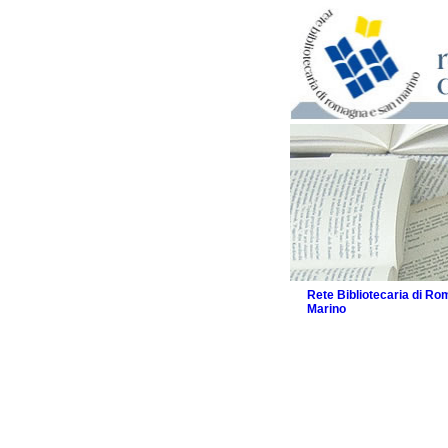
Rete Bibliotecaria di R
Marino
La Rete
Biblioteche e archivi
Agenda
Patto intercomunale per
2026
Patto locale per la let
Patto locale per la let