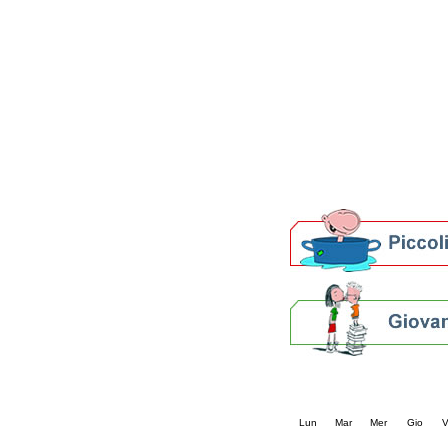
Patto locale per la let
Presentazione del Patto
della provincia di Rav
Festa del Libro 2014
Bibliopride in Bibliotou
Bibliotour OFF
Parlano del Bibliotour!
Premi e concorsi letter
SBN: un'eredità per il 
Per bibliotecari e archivi
Calendario eve
« prec.
agosto 202
Lun
Mar
Mer
Gio
V