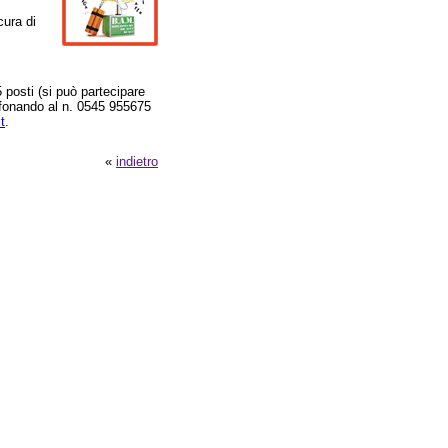
cura di
 posti (si può partecipare
lefonando al n. 0545 955675
t
.
«
indietro