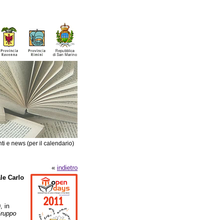
ti e news (per il calendario)
«
indietro
le Carlo
, in
ruppo