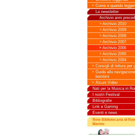
Come e quando legger
La newsletter
Archivio anni preced
Archivio 2010
Archivio 2009
Archivio 2008
Archivio 2007
Archivio 2006
Archivio 2005
Archivio 2004
Consigli di lettura per 
Guida alla navigazione 
bambini
Alcuni Video
Nati per la Musica in 
I nostri Festival
Bibliografie
Link e Gaming
Eventi e news
Rete Bibliotecaria di R
Marino