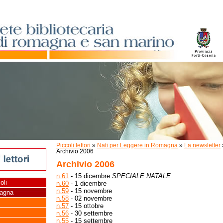
Piccoli lettori
»
Nati per Leggere in Romagna
»
La newsletter
Archivio 2006
Archivio 2006
n.61
- 15 dicembre
SPECIALE NATALE
oli
n.60
- 1 dicembre
n.59
- 15 novembre
magna
n.58
- 02 novembre
n.57
- 15 ottobre
n.56
- 30 settembre
n.55
- 15 settembre