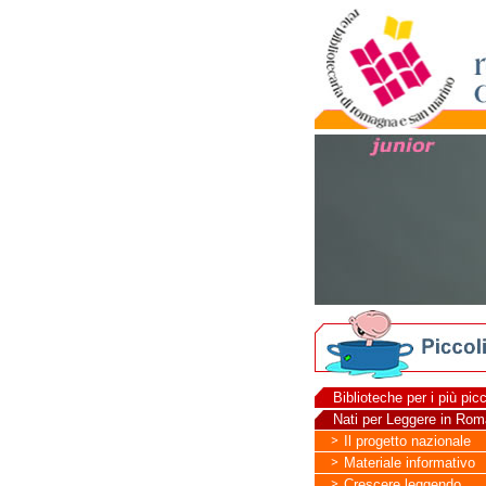
Biblioteche per i più picc
Nati per Leggere in Ro
Il progetto nazionale
Materiale informativo
Crescere leggendo