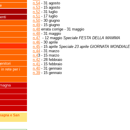
n.54
- 31 agosto
e
n.53
- 15 agosto
n.52
- 31 luglio
n.51
- 17 luglio
enti
n.50
- 30 giugno
n.49
- 15 giugno
n.48
errata corrige - 31 maggio
n.48
- 31 maggio
n.47
- 12 maggio
Speciale FESTA DELLA MAMMA
n.46
- 30 aprile
n.45
- 15 aprile
Speciale 23 aprile GIORNATA MONDIAL
n.44
- 31 marzo
n.4
3 - 15 marzo
n.42
- 28 febbraio
genitori
n.41
- 15 febbraio
n.40
- 31 gennaio
in rete per i
n.39
- 15 gennaio
Romagna
omagna e San