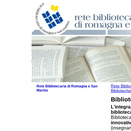
Rete Bibli
Rete Bibliotecaria di Romagna e San
Marino
Biblioteche
La Rete
Biblio
Biblioteche e archivi
L'integra
Biblioteche
bibliote
Biblioteche specializzate
Bibliotec
Biblioteche scolastiche
innovativ
Biblioteche per ragazzi
(insegnant