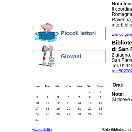
Altre biblioteche
Nota tec
Archivi storici
Il coordi
Agenda
Romagna è
Per bibliotecari e archivisti
Ravenna, a
interbibli
Elenco gene
Bibliot
di San 
2 giugno,
San Piet
Tel. 0544
raic802007
Calendario eventi
« prec.
agosto 2026
succ. »
Orari
Lun
Mar
Mer
Gio
Ven
Sab
Dom
1
2
Note:
3
4
5
6
7
8
9
Si riceve
10
11
12
13
14
15
16
17
18
19
20
21
22
23
24
25
26
27
28
29
30
31
Accessibilità
Rete Bibliotecaria