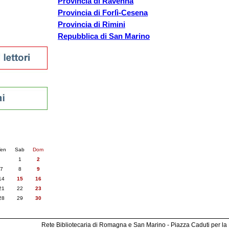
Provincia di Ravenna
Provincia di Forlì-Cesena
Provincia di Rimini
sti
Repubblica di San Marino
nti
6
succ. »
en
Sab
Dom
1
2
7
8
9
14
15
16
21
22
23
28
29
30
Rete Bibliotecaria di Romagna e San Marino - Piazza Caduti per la