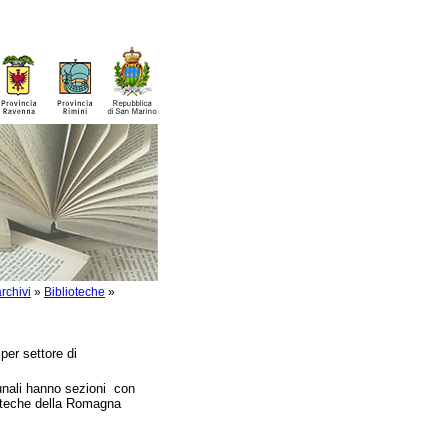
rchivi
»
Biblioteche
»
per settore di
nali hanno sezioni con
lioteche della Romagna