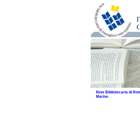
Rete Bibliotecaria di R
Marino
La Rete
Biblioteche e archivi
Biblioteche
Biblioteche speciali
Biblioteche scolasti
Biblioteche per raga