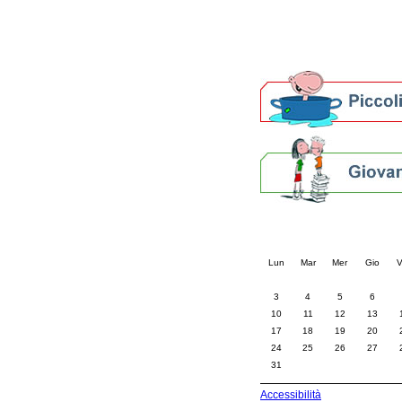
Altre biblioteche
Archivi storici
Agenda
Per bibliotecari e archivi
Calendario eve
« prec.
agosto 202
Lun
Mar
Mer
Gio
V
3
4
5
6
10
11
12
13
17
18
19
20
24
25
26
27
31
Accessibilità