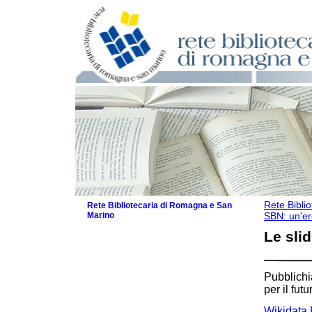
Rete Bibli
Rete Bibliotecaria di Romagna e San
Marino
SBN: un'ere
La Rete
Le slid
Biblioteche e archivi
Agenda
Patto intercomunale per la lettura
Pubblichi
2026
per il fu
Patto locale per la lettura 2025
Wikidata 
Patto locale per la lettura 2024