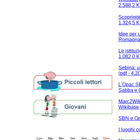
2.588,2 K
Patto locale per la lettura 2023
Presentazione del Patto per la lettura
Scopriret
della provincia di Ravenna - 2022
1.324,5 K
Festa del Libro 2014
Bibliopride in Bibliotour
Idee per u
Bibliotour OFF
Romagna d
Parlano del Bibliotour!
Premi e concorsi letterari
Le istituz
SBN: un'eredità per il futuro
1.082,0 K
Le slide degli interventi
Per bibliotecari e archivisti
Sebina: u
(pdf - 4.2
L'Opac SB
Sabba e G
Marc2Wikib
Wikibase 
SBN e Ope
Calendario eventi
I luoghi 
« prec.
agosto 2026
succ. »
Lun
Mar
Mer
Gio
Ven
Sab
Dom