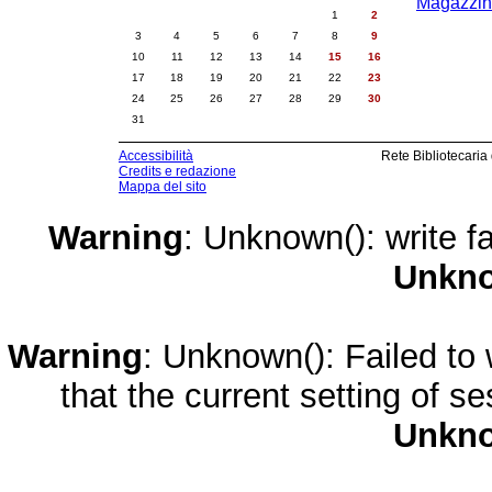
Magazzini
1
2
3
4
5
6
7
8
9
10
11
12
13
14
15
16
17
18
19
20
21
22
23
24
25
26
27
28
29
30
31
Accessibilità
Rete Bibliotecaria
Credits e redazione
Mappa del sito
Warning
: Unknown(): write fa
Unkn
Warning
: Unknown(): Failed to w
that the current setting of s
Unkn