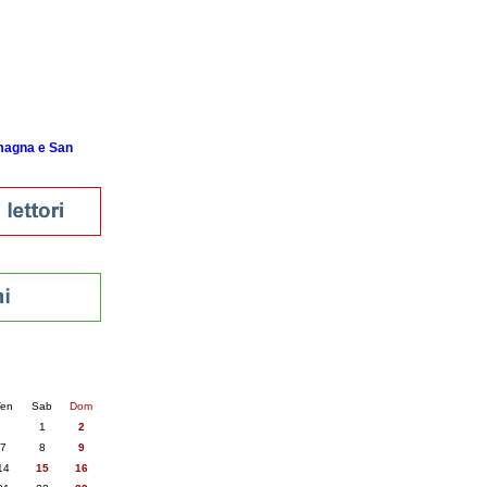
istici
asi dati
)
omagna e San
nti
6
succ. »
en
Sab
Dom
1
2
7
8
9
14
15
16