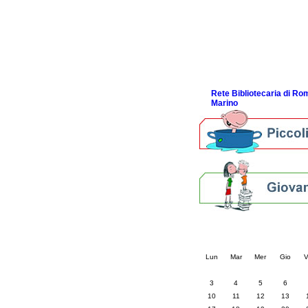
Link utili
Piani bibliotecari e archiv
Statistiche
Riviste specializzate e b
Domande frequenti (FAQ
ScopriRete la FESTA
Rete Bibliotecaria di R
Marino
Calendario eve
« prec.
agosto 202
Lun
Mar
Mer
Gio
V
3
4
5
6
10
11
12
13