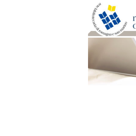
Per bibliotecari e archivi
Documenti e materiale ut
Professione Bibliotecari
Professione Archivista
Bibliografia
Ditte e cooperative di 
Scuole di Archivistica
Normativa