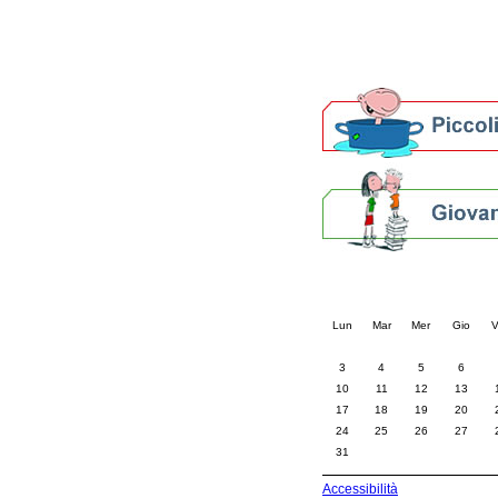
Altre biblioteche
Archivi storici
Agenda
Per bibliotecari e archivi
Calendario eve
« prec.
agosto 202
Lun
Mar
Mer
Gio
V
3
4
5
6
10
11
12
13
17
18
19
20
24
25
26
27
31
Accessibilità