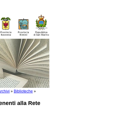
rchivi
»
Biblioteche
»
enenti alla Rete