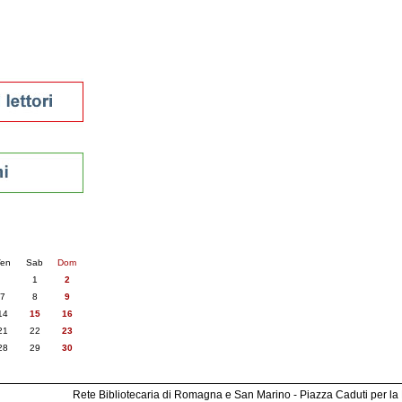
sti
nti
6
succ. »
en
Sab
Dom
1
2
7
8
9
14
15
16
21
22
23
28
29
30
Rete Bibliotecaria di Romagna e San Marino - Piazza Caduti per la