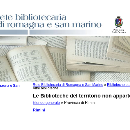
Rete Bibliotecaria di Romagna e San Marino
»
Biblioteche e a
omagna e San
Altre biblioteche
Le Biblioteche del territorio non appart
Elenco generale
» Provincia di Rimini
Rimini
zzate
che
zzi