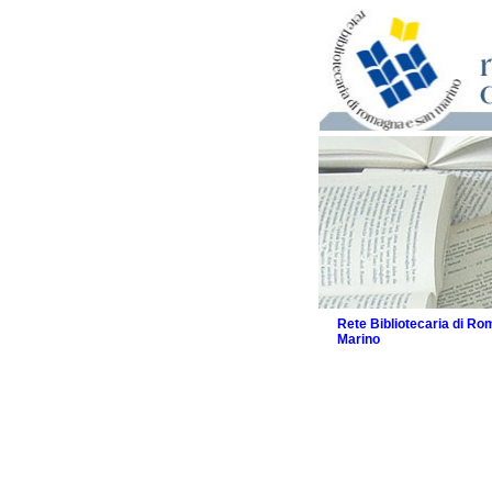
Rete Bibliotecaria di R
Marino
La Rete
Biblioteche e archivi
Biblioteche
Biblioteche speciali
Biblioteche scolasti
Biblioteche per raga