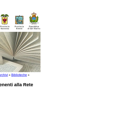
rchivi
»
Biblioteche
»
enenti alla Rete