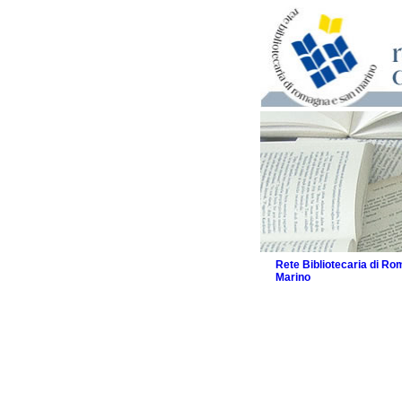
Rete Bibliotecaria di R
Marino
La Rete
Biblioteche e archivi
Biblioteche
Biblioteche speciali
Biblioteche scolasti
Biblioteche per raga