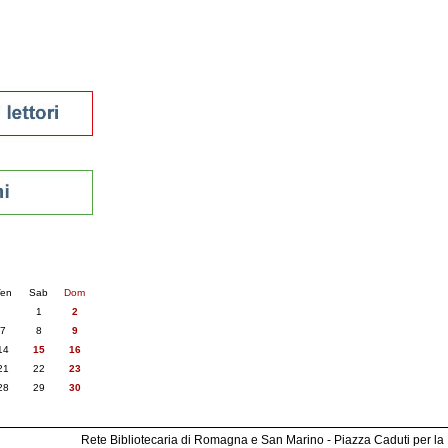
sti
nti
6
succ. »
en
Sab
Dom
1
2
7
8
9
14
15
16
21
22
23
28
29
30
Rete Bibliotecaria di Romagna e San Marino - Piazza Caduti per la