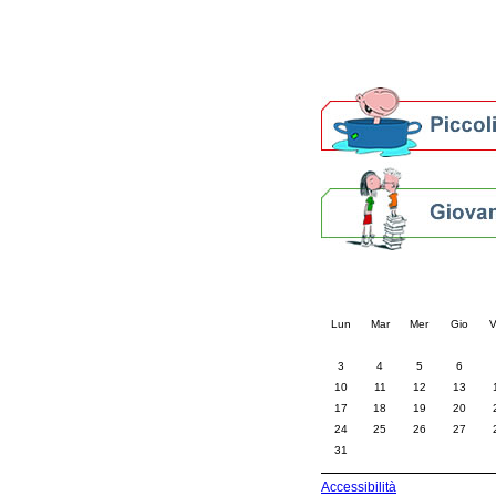
Altre biblioteche
Archivi storici
Agenda
Per bibliotecari e archivi
Calendario eve
« prec.
agosto 202
Lun
Mar
Mer
Gio
V
3
4
5
6
10
11
12
13
17
18
19
20
24
25
26
27
31
Accessibilità