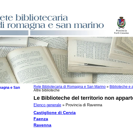
Rete Bibliotecaria di Romagna e San Marino
»
Biblioteche e a
omagna e San
Altre biblioteche
Le Biblioteche del territorio non appart
Elenco generale
» Provincia di Ravenna
Castiglione di Cervia
zzate
Faenza
che
Ravenna
zzi