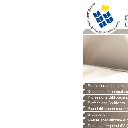
Per bibliotecari e archivi
Documenti e materiale ut
Professione Bibliotecari
Professione Archivista
Piani bibliotecari e archiv
Statistiche
Riviste specializzate e b
Domande frequenti (FAQ