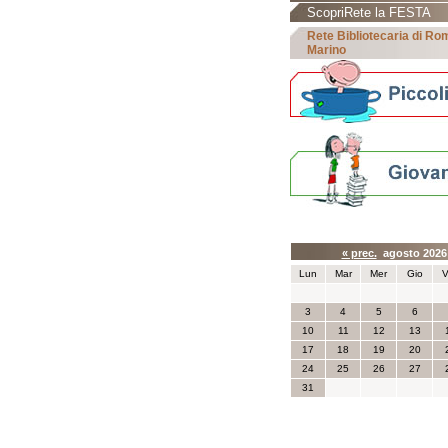
ScopriRete la FESTA
Rete Bibliotecaria di R
Marino
Calendario eve
« prec.
agosto 202
Lun
Mar
Mer
Gio
V
3
4
5
6
10
11
12
13
17
18
19
20
24
25
26
27
31