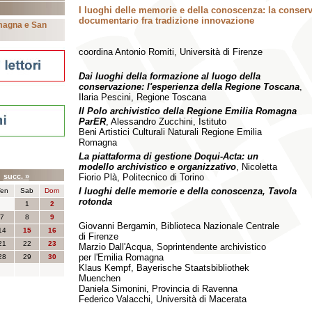
I luoghi delle memorie e della conoscenza: la conser
documentario fra tradizione innovazione
omagna e San
coordina Antonio Romiti, Università di Firenze
Dai luoghi della formazione al luogo della
conservazione: l'esperienza della Regione Toscana
,
Ilaria Pescini, Regione Toscana
Il Polo archivistico della Regione Emilia Romagna
ParER
, Alessandro Zucchini, Istituto
Beni Artistici Culturali Naturali Regione Emilia
Romagna
La piattaforma di gestione Doqui-Acta: un
nti
modello archivistico e organizzativo
, Nicoletta
6
succ. »
Fiorio Plà, Politecnico di Torino
I luoghi delle memorie e della conoscenza, Tavola
en
Sab
Dom
rotonda
1
2
7
8
9
Giovanni Bergamin, Biblioteca Nazionale Centrale
14
15
16
di Firenze
21
22
23
Marzio Dall'Acqua, Soprintendente archivistico
per l'Emilia Romagna
28
29
30
Klaus Kempf, Bayerische Staatsbibliothek
Muenchen
Daniela Simonini, Provincia di Ravenna
Federico Valacchi, Università di Macerata