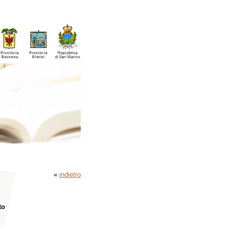
«
indietro
to