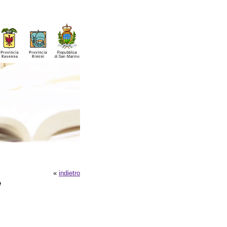
«
indietro
e