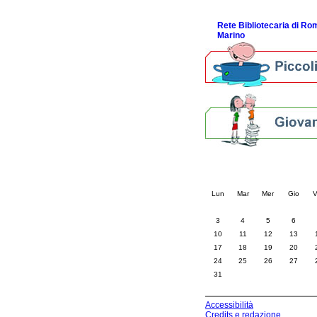
ScopriRete la FESTA
Rete Bibliotecaria di R
Marino
Calendario eve
« prec.
agosto 202
Lun
Mar
Mer
Gio
V
3
4
5
6
10
11
12
13
17
18
19
20
24
25
26
27
31
Accessibilità
Credits e redazione