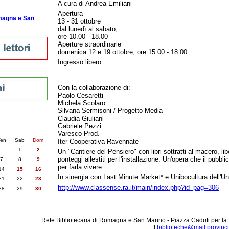
A cura di Andrea Emiliani
Apertura
omagna e San
13 - 31 ottobre
dal lunedì al sabato,
ore 10.00 - 18.00
Aperture straordinarie
domenica 12 e 19 ottobre, ore 15.00 - 18.00
Ingresso libero
Con la collaborazione di:
Paolo Cesaretti
Michela Scolaro
Silvana Sermisoni / Progetto Media
Claudia Giuliani
nti
Gabriele Pezzi
6
succ. »
Varesco Prod.
en
Sab
Dom
Iter Cooperativa Ravennate
1
2
Un "Cantiere del Pensiero" con libri sottratti al macero, li
ponteggi allestiti per l'installazione. Un'opera che il pubbli
7
8
9
per farla vivere.
14
15
16
In sinergia con Last Minute Market* e Unibocultura dell'Un
21
22
23
http://www.classense.ra.it/main/index.php?id_pag=306
28
29
30
Rete Bibliotecaria di Romagna e San Marino - Piazza Caduti per la
|
biblioteche@mail.provincia