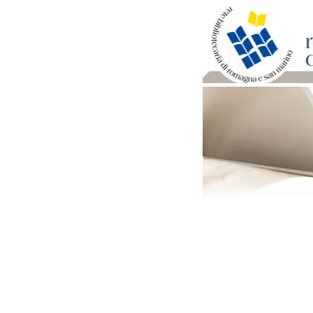
Per bibliotecari e archivi
Documenti e materiale ut
Professione Bibliotecari
Professione Archivista
Piani bibliotecari e archiv
Statistiche
Riviste specializzate e b
Domande frequenti (FAQ