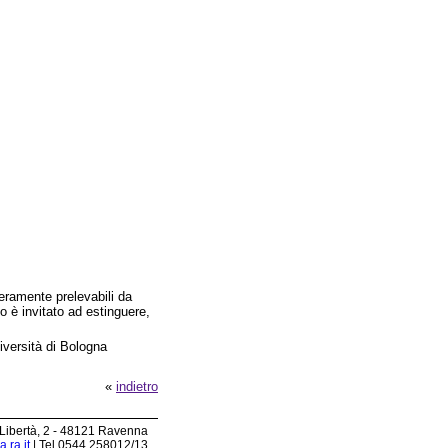
beramente prelevabili da
co è invitato ad estinguere,
iversità di Bologna
«
indietro
 Libertà, 2 - 48121 Ravenna
.ra.it
| Tel 0544.258012/13