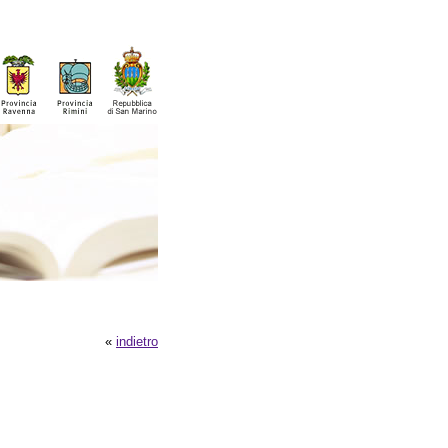
«
indietro