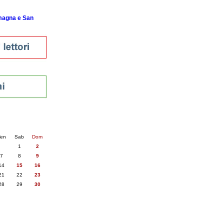
omagna e San
nti
6
succ. »
en
Sab
Dom
1
2
7
8
9
14
15
16
21
22
23
28
29
30