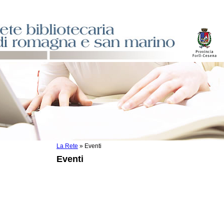
La Rete
»
Eventi
sti
Eventi
ile
o
istici
asi dati
)