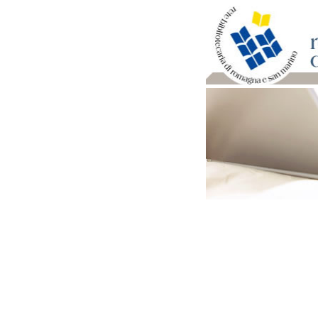
Per bibliotecari e archivi
Documenti e materiale ut
Professione Bibliotecari
Professione Archivista
Piani bibliotecari e archiv
Statistiche
Riviste specializzate e b
Domande frequenti (FAQ