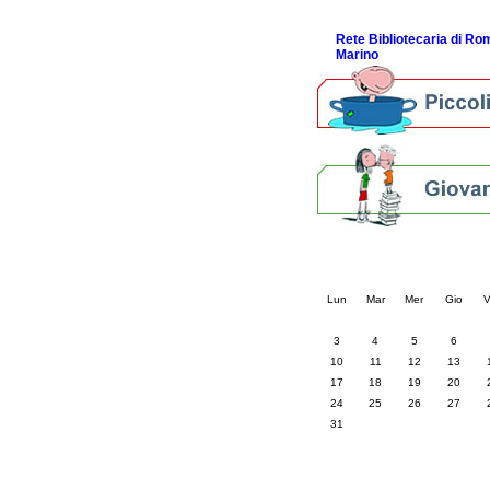
ScopriRete la FESTA
Rete Bibliotecaria di R
Marino
Calendario eve
« prec.
agosto 202
Lun
Mar
Mer
Gio
V
3
4
5
6
10
11
12
13
17
18
19
20
24
25
26
27
31