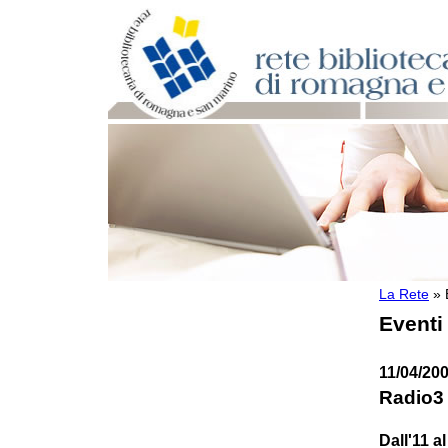
La Rete
»
Per bibliotecari e archivisti
Eventi
Documenti e materiale utile
Professione Bibliotecario
Professione Archivista
11/04/200
Piani bibliotecari e archivistici
Radio3 
Statistiche
Riviste specializzate e basi dati
Dall'11 a
Domande frequenti (FAQ)