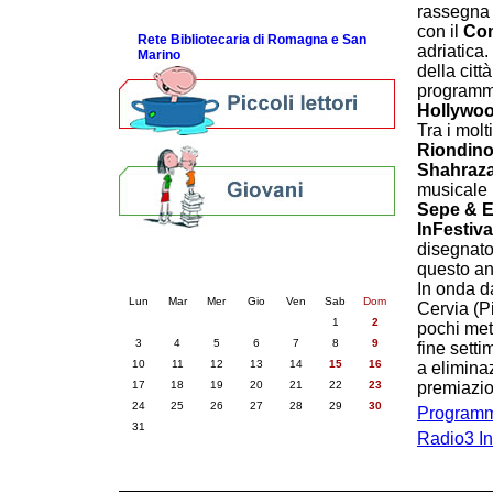
rassegna
ScopriRete la FESTA
con il
Com
Rete Bibliotecaria di Romagna e San
adriatica.
Marino
della citt
programmi
Hollywood
Tra i molt
Riondino,
Shahraza
musicale r
Sepe & E
InFestiva
disegnato
Calendario eventi
questo ann
« prec.
agosto 2026
succ. »
In onda dal
Lun
Mar
Mer
Gio
Ven
Sab
Dom
Cervia (P
1
2
pochi met
3
4
5
6
7
8
9
fine sett
10
11
12
13
14
15
16
a elimina
17
18
19
20
21
22
23
premiazio
24
25
26
27
28
29
30
Programma
31
Radio3 In