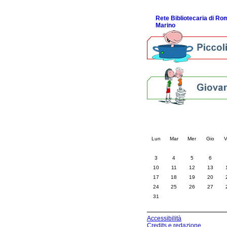
ScopriRete la FESTA
Rete Bibliotecaria di R
Marino
Calendario eve
« prec.
agosto 202
Lun
Mar
Mer
Gio
V
3
4
5
6
10
11
12
13
17
18
19
20
24
25
26
27
31
Accessibilità
Credits e redazione