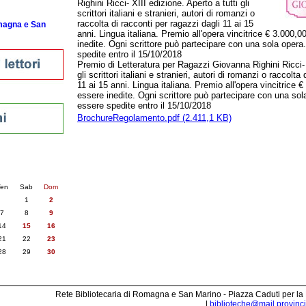
Righini Ricci- XIII edizione. Aperto a tutti gli
scrittori italiani e stranieri, autori di romanzi o
raccolta di racconti per ragazzi dagli 11 ai 15
omagna e San
anni. Lingua italiana. Premio all'opera vincitrice € 3.000
inedite. Ogni scrittore può partecipare con una sola oper
spedite entro il 15/10/2018
Premio di Letteratura per Ragazzi Giovanna Righini Ricci- X
gli scrittori italiani e stranieri, autori di romanzi o raccolta
11 ai 15 anni. Lingua italiana. Premio all'opera vincitrice
essere inedite. Ogni scrittore può partecipare con una so
essere spedite entro il 15/10/2018
BrochureRegolamento.pdf (2.411,1 KB)
nti
6
succ. »
en
Sab
Dom
1
2
7
8
9
14
15
16
21
22
23
28
29
30
Rete Bibliotecaria di Romagna e San Marino - Piazza Caduti per la
|
biblioteche@mail.provincia