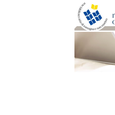
Per bibliotecari e archivi
Documenti e materiale ut
Professione Bibliotecari
Professione Archivista
Piani bibliotecari e archiv
Statistiche
Riviste specializzate e b
Domande frequenti (FAQ