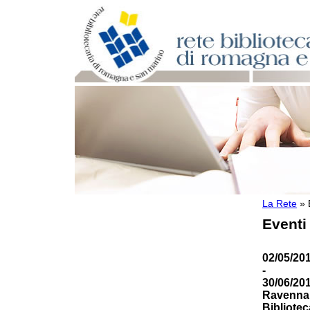
La Rete
»
Per bibliotecari e archivisti
Eventi
Documenti e materiale utile
Professione Bibliotecario
Professione Archivista
02/05/20
Piani bibliotecari e archivistici
-
Statistiche
30/06/20
Riviste specializzate e basi dati
Ravenna 
Domande frequenti (FAQ)
Bibliotec