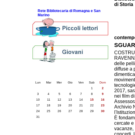
ScopriRete la FESTA
di Storia
Rete Bibliotecaria di Romagna e San
Marino
contempo
SGUAR
COSTRUI
RAVENNATI
delle pel
diffuse a
Calendario eventi
dimenticat
« prec.
agosto 2026
succ. »
movimento
Lun
Mar
Mer
Gio
Ven
Sab
Dom
tecnologi
1
2
2017, sar
3
4
5
6
7
8
9
nei film 
10
11
12
13
14
15
16
Assessora
17
18
19
20
21
22
23
Archivio 
24
25
26
27
28
29
30
l'Istituz
31
È fondamen
cercate e 
vacanze, i
concerti, 