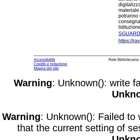
digitalizz
materiale 
potranno e
consegnati
Istituzio
SGUARDI
https://r
Accessibilità
Rete Bibliotecaria
Credits e redazione
Mappa del sito
Warning
: Unknown(): write fa
Unkn
Warning
: Unknown(): Failed to w
that the current setting of s
Unkn