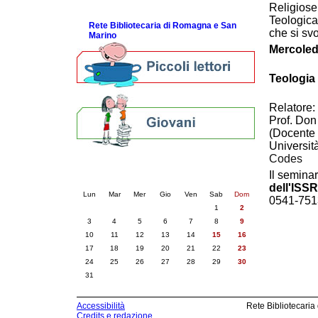
Religiose
ScopriRete la FESTA
Teologica
Rete Bibliotecaria di Romagna e San
che si sv
Marino
Mercoledì
Teologia
Relatore:
Prof. Do
(Docente 
Universit
Codes
Calendario eventi
Il semina
« prec.
agosto 2026
succ. »
dell'ISSR
Lun
Mar
Mer
Gio
Ven
Sab
Dom
0541-75136
1
2
3
4
5
6
7
8
9
10
11
12
13
14
15
16
17
18
19
20
21
22
23
24
25
26
27
28
29
30
31
Accessibilità
Rete Bibliotecaria
Credits e redazione