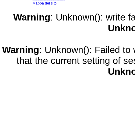
Mappa del sito
Warning
: Unknown(): write fa
Unkn
Warning
: Unknown(): Failed to w
that the current setting of s
Unkn