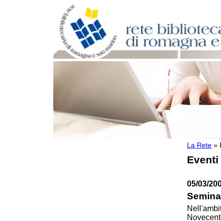
La Rete
»
Per bibliotecari e archivisti
Eventi
Documenti e materiale utile
Professione Bibliotecario
Professione Archivista
05/03/200
Piani bibliotecari e archivistici
Seminar
Statistiche
Riviste specializzate e basi dati
Nell'ambit
Novecento
Domande frequenti (FAQ)