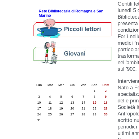
Gentili let
ScopriRete la FESTA
lunedì 5 
Rete Bibliotecaria di Romagna e San
Marino
Bibliotec
presenta 
condizion
Forlì nel
medici fr
particola
trasforma
nell'ambi
sul '900, 
Calendario eventi
« prec.
agosto 2026
succ. »
Intervien
Lun
Mar
Mer
Gio
Ven
Sab
Dom
Nato a Fo
1
2
specializ
3
4
5
6
7
8
9
delle pri
10
11
12
13
14
15
16
Società I
17
18
19
20
21
22
23
Antropol
24
25
26
27
28
29
30
scritto n
31
periodici
ultimi an