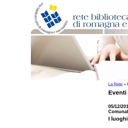
La Rete
»
Per bibliotecari e archivisti
Eventi
Documenti e materiale utile
Professione Bibliotecario
Professione Archivista
05/12/201
Piani bibliotecari e archivistici
Comunale
Statistiche
I luoghi
Riviste specializzate e basi dati
Domande frequenti (FAQ)