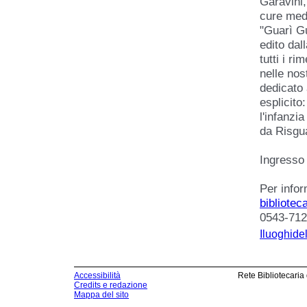
Garavini,
cure medi
"Guarì Gu
edito dal
tutti i r
nelle nos
dedicato 
esplicito
l'infanzi
da Risgua
Ingresso 
Per infor
bibliote
0543-712
Iluoghide
Accessibilità
Rete Bibliotecaria
Credits e redazione
Mappa del sito