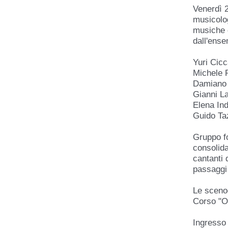
Venerdì 2
musicolo
musiche d
dall'ense
Yuri Cicc
Michele R
Damiano P
Gianni La
Elena Ind
Guido Taz
Gruppo fo
consolida
cantanti 
passaggi 
Le scenog
Corso "Op
Ingresso 