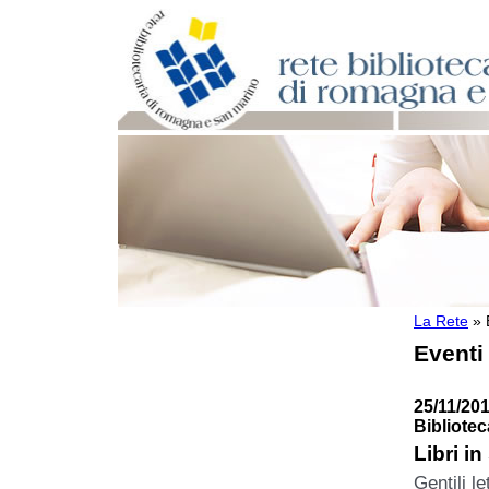
La Rete
»
Per bibliotecari e archivisti
Eventi
Documenti e materiale utile
Professione Bibliotecario
Professione Archivista
25/11/201
Piani bibliotecari e archivistici
Bibliote
Statistiche
Libri i
Riviste specializzate e basi dati
Gentili let
Domande frequenti (FAQ)