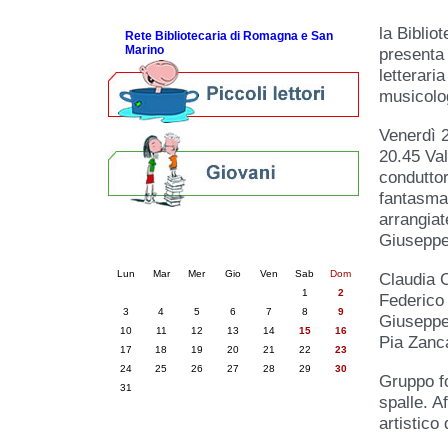
ScopriRete la FESTA
la Biblio
Rete Bibliotecaria di Romagna e San
Marino
presenta 
letterari
musicolog
Venerdì 
20.45 Va
conduttor
fantasma
arrangiat
Calendario eventi
Giuseppe
« prec.
agosto 2026
succ. »
Lun
Mar
Mer
Gio
Ven
Sab
Dom
Claudia C
1
2
Federico
3
4
5
6
7
8
9
Giuseppe 
10
11
12
13
14
15
16
Pia Zanc
17
18
19
20
21
22
23
24
25
26
27
28
29
30
Gruppo f
31
spalle. A
artistico 