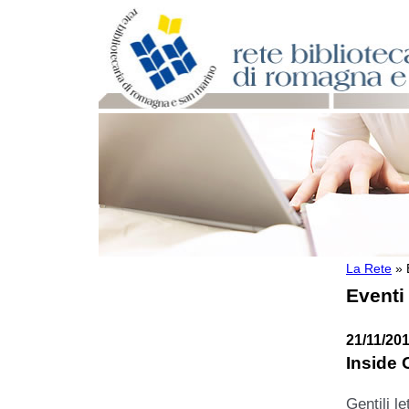
La Rete
»
Per bibliotecari e archivisti
Eventi
Documenti e materiale utile
Professione Bibliotecario
Professione Archivista
21/11/201
Piani bibliotecari e archivistici
Inside 
Statistiche
Riviste specializzate e basi dati
Gentili let
Domande frequenti (FAQ)