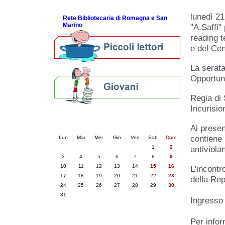
ScopriRete la FESTA
lunedì 21
Rete Bibliotecaria di Romagna e San
Marino
"A.Saffi"
reading t
e del Cen
La serata
Opportuni
Regia di
Incurisio
Calendario eventi
Ai presen
« prec.
agosto 2026
succ. »
contiene 
Lun
Mar
Mer
Gio
Ven
Sab
Dom
1
2
antiviola
3
4
5
6
7
8
9
10
11
12
13
14
15
16
L'incontr
17
18
19
20
21
22
23
della Rep
24
25
26
27
28
29
30
31
Ingresso 
Per infor