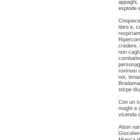
appaghi, 
esplode e
Cinquecen
libro e, 
respiriam
Ripercorr
credere,
non cagl
combatter
personagg
rovinosi 
noi, tena
Bradaman
stirpe ill
Con un se
maghi e 
vicenda d
Attori na
Giocolie
Musica di