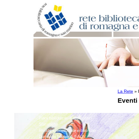
La Rete
»
Per bibliotecari e archivisti
Eventi
Documenti e materiale utile
Professione Bibliotecario
Professione Archivista
Piani bibliotecari e archivistici
Statistiche
Riviste specializzate e basi dati
Domande frequenti (FAQ)