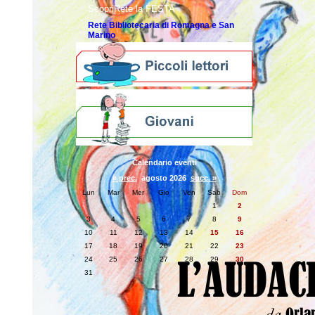
ScopriRete la FESTA
Rete Bibliotecaria di Romagna e San
Marino
Calendario eventi
« prec.
agosto 2026
succ. »
Lun
Mar
Mer
Gio
Ven
Sab
Dom
1
2
3
4
5
6
7
8
9
10
11
12
13
14
15
16
17
18
19
20
21
22
23
24
25
26
27
28
29
30
31