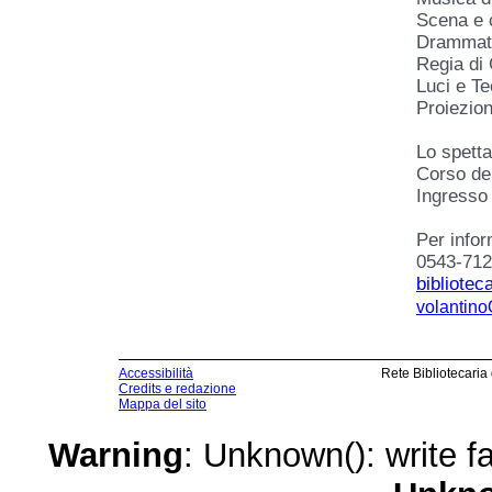
Scena e 
Drammatu
Regia di
Luci e Te
Proiezion
Lo spetta
Corso del
Ingresso 
Per infor
0543-712
bibliote
volantino
Accessibilità
Rete Bibliotecaria
Credits e redazione
Mappa del sito
Warning
: Unknown(): write fa