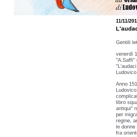
11/11/201
L'auda
Gentili let
venerdì 
"A.Saffi"
"L'audaci
Ludovico 
Anno 1516 
Ludovico 
complicat
libro squ
antiqui" n
per migra
regine, a
le donne 
fra orien