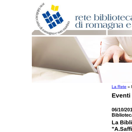
La Rete
»
Per bibliotecari e archivisti
Eventi
Documenti e materiale utile
Professione Bibliotecario
Professione Archivista
06/10/201
Piani bibliotecari e archivistici
Bibliote
Statistiche
La Bib
Riviste specializzate e basi dati
"A.Saff
Domande frequenti (FAQ)