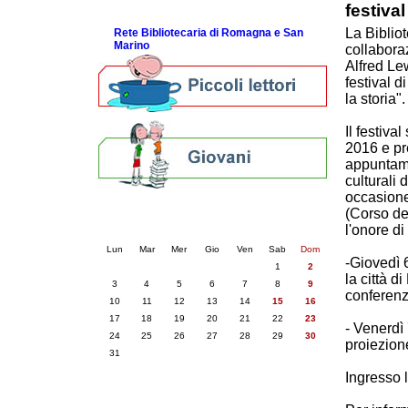
festival
ScopriRete la FESTA
La Biblio
Rete Bibliotecaria di Romagna e San
Marino
collabora
Alfred Le
festival d
la storia".
Il festiva
2016 e pr
appuntame
culturali 
occasione
Calendario eventi
(Corso de
l'onore di
« prec.
agosto 2026
succ. »
Lun
Mar
Mer
Gio
Ven
Sab
Dom
-Giovedì 6
1
2
la città d
3
4
5
6
7
8
9
conferenza
10
11
12
13
14
15
16
17
18
19
20
21
22
23
- Venerdì 
24
25
26
27
28
29
30
proiezion
31
Ingresso 