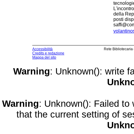
tecnologie
L'incontr
della Rep
posti dis
saffi@comu
volantino
Accessibilità
Rete Bibliotecaria
Credits e redazione
Mappa del sito
Warning
: Unknown(): write fa
Unkn
Warning
: Unknown(): Failed to w
that the current setting of s
Unkn