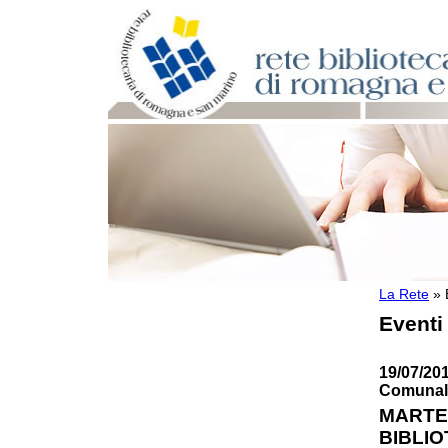
La Rete
»
Per bibliotecari e archivisti
Eventi
Documenti e materiale utile
Professione Bibliotecario
Professione Archivista
19/07/201
Piani bibliotecari e archivistici
Comunale
Statistiche
MARTED
Riviste specializzate e basi dati
BIBLIO
Domande frequenti (FAQ)