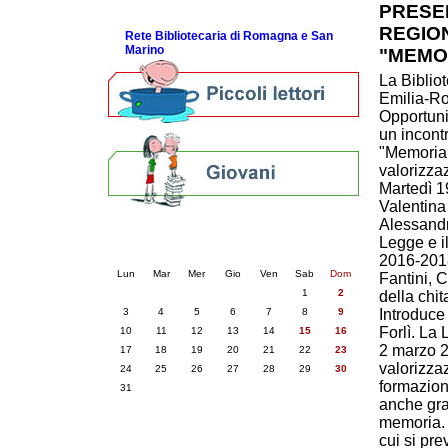
PRESE
ScopriRete la FESTA
REGIO
Rete Bibliotecaria di Romagna e San
Marino
"MEMO
La Biblio
Emilia-Ro
Opportuni
un incont
"Memoria 
valorizza
Martedì 19
Valentina 
Alessandro
Calendario eventi
Legge e i
« prec.
agosto 2026
succ. »
2016-2018
Lun
Mar
Mer
Gio
Ven
Sab
Dom
Fantini, 
1
2
della chit
3
4
5
6
7
8
9
Introduce
Forlì. La
10
11
12
13
14
15
16
2 marzo 2
17
18
19
20
21
22
23
valorizza
24
25
26
27
28
29
30
formazion
31
anche graz
memoria. 
cui si pr