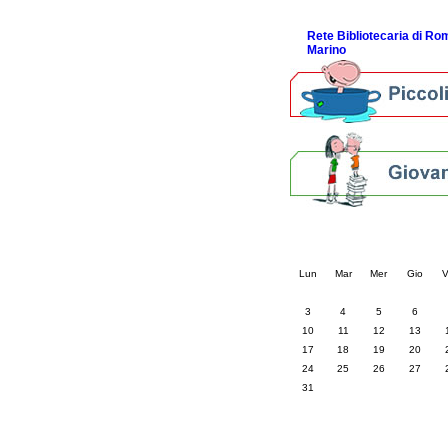
ScopriRete la FESTA
Rete Bibliotecaria di R
Marino
Calendario eve
« prec.
agosto 202
Lun
Mar
Mer
Gio
V
3
4
5
6
10
11
12
13
17
18
19
20
24
25
26
27
31