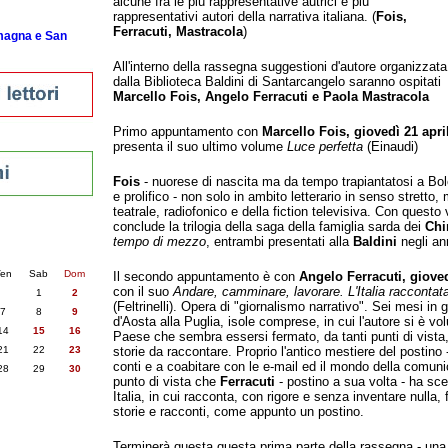
alcune fra le più rappresentative autrici e più
rappresentativi autori della narrativa italiana. (
Fois,
Ferracuti, Mastracola
)
omagna e San
All'interno della rassegna suggestioni d'autore organizzata
dalla Biblioteca Baldini di Santarcangelo saranno ospitati
Marcello Fois, Angelo Ferracuti e Paola Mastracola
Primo appuntamento con
Marcello Fois, giovedì 21 april
presenta il suo ultimo volume
Luce perfetta
(Einaudi)
Fois
- nuorese di nascita ma da tempo trapiantatosi a Bol
e prolifico - non solo in ambito letterario in senso strett
teatrale, radiofonico e della fiction televisiva. Con quest
conclude la trilogia della saga della famiglia sarda dei
Chi
nti
tempo di mezzo
, entrambi presentati alla
Baldini
negli ann
6
succ. »
en
Sab
Dom
Il secondo appuntamento è con
Angelo Ferracuti, gioved
con il suo
Andare, camminare, lavorare. L'Italia raccontata
1
2
(Feltrinelli). Opera di "giornalismo narrativo". Sei mesi in gir
7
8
9
d'Aosta alla Puglia, isole comprese, in cui l'autore si è vo
14
15
16
Paese che sembra essersi fermato, da tanti punti di vista
21
22
23
storie da raccontare. Proprio l'antico mestiere del postino -
conti e a coabitare con le e-mail ed il mondo della comuni
28
29
30
punto di vista che
Ferracuti
- postino a sua volta - ha sce
Italia, in cui racconta, con rigore e senza inventare null
storie e racconti, come appunto un postino.
Terminerà questa questa prima parte della rassegna - una