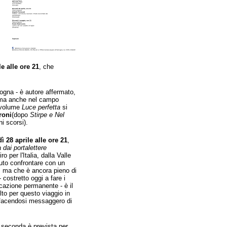
e alle ore 21
, che
ogna - è autore affermato,
o, ma anche nel campo
o volume
Luce perfetta
si
roni
(dopo
Stirpe e Nel
i scorsi).
ì 28 aprile alle ore 21
,
 dai portalettere
o per l'Italia, dalla Valle
luto confrontare con un
, ma che è ancora pieno di
 costretto oggi a fare i
cazione permanente - è il
lto per questo viaggio in
a, facendosi messaggero di
 seconda è prevista per