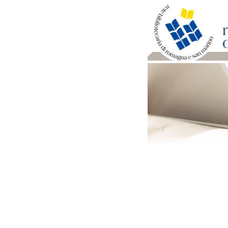
Per bibliotecari e archivi
Documenti e materiale ut
Professione Bibliotecari
Professione Archivista
Piani bibliotecari e archiv
Statistiche
Riviste specializzate e b
Domande frequenti (FAQ