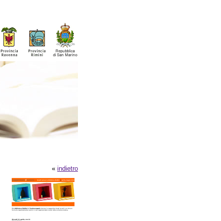
«
indietro