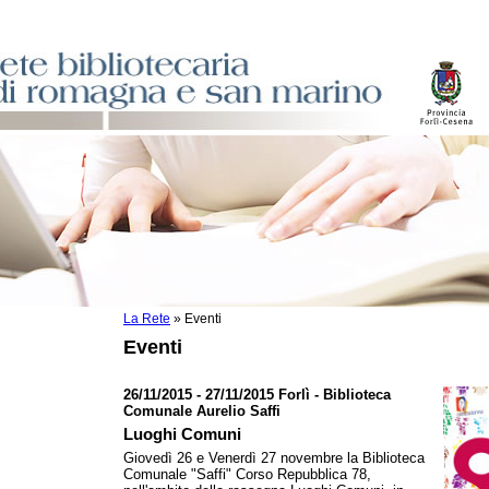
La Rete
»
Eventi
sti
Eventi
ile
o
26/11/2015 - 27/11/2015 Forlì - Biblioteca
Comunale Aurelio Saffi
istici
Luoghi Comuni
Giovedì 26 e Venerdì 27 novembre la Biblioteca
asi dati
Comunale "Saffi" Corso Repubblica 78,
)