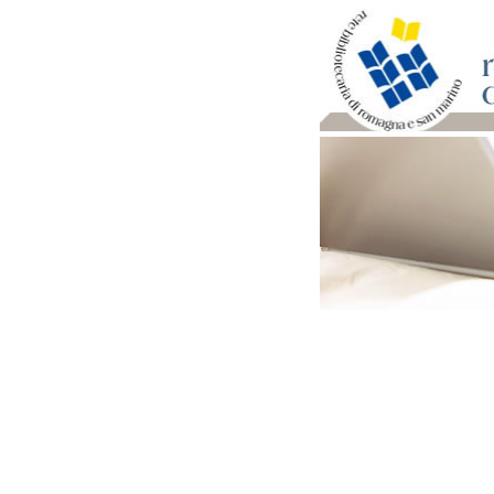
Per bibliotecari e archivi
Documenti e materiale ut
Professione Bibliotecari
Professione Archivista
Piani bibliotecari e archiv
Statistiche
Riviste specializzate e b
Domande frequenti (FAQ