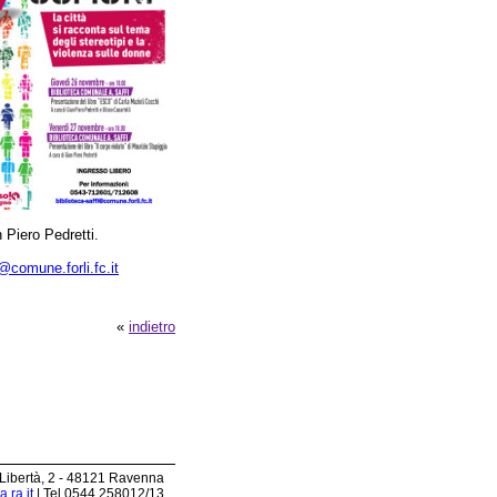
n Piero Pedretti.
i@comune.forli.fc.it
«
indietro
 Libertà, 2 - 48121 Ravenna
.ra.it
| Tel 0544.258012/13