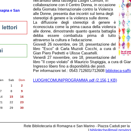
nell'ambito della rassegna Luoghi Comuni, in
collaborazione con il Centro Donna, in occasione
della Giornata Internazionale contro la Violenza
omagna e San
alle Donne, presenta due incontri sul tema degli
stereotipi di genere e la violenza sulle donne.
La diffusione degli stereotipi di genere è
riconosciuta come la prima causa della violenza
alle donne, dimostrando quanto questa battaglia
debba essere combattuta prima di tutto
attraverso la cultura e l'educazione.
Giovedì 26 novembre, ore 18, presentazione del
libro "Esco" di Carla Muzioli Cocchi, a cura di
Gian Piero Pedretti e Ulisse Casartelli.
Venerdì 27 novembre, ore 18, presentazione del
libro "Il corpo violato" di Maurizio Stupiggia, a cura di Gia
Ingresso libero fino a disponibilità dei posti.
nti
Per informazioni tel.: 0543.712601/712608
biblioteca-saff
6
succ. »
LUOGHICOMUNIPROGRAMMA.pdf (2.156,1 KB)
en
Sab
Dom
1
2
7
8
9
14
15
16
21
22
23
28
29
30
Rete Bibliotecaria di Romagna e San Marino - Piazza Caduti per la
|
biblioteche@mail.provincia