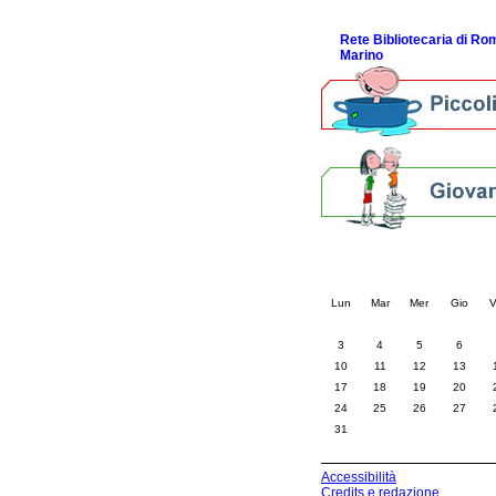
ScopriRete la FESTA
Rete Bibliotecaria di R
Marino
Calendario eve
« prec.
agosto 202
Lun
Mar
Mer
Gio
V
3
4
5
6
10
11
12
13
17
18
19
20
24
25
26
27
31
Accessibilità
Credits e redazione