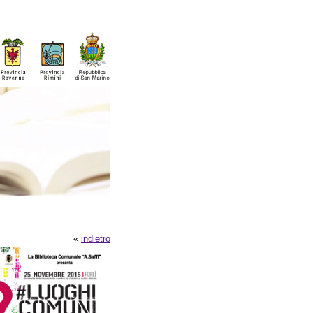
«
indietro