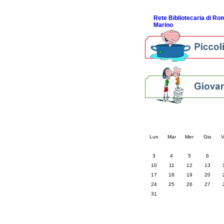
ScopriRete la FESTA
Rete Bibliotecaria di R
Marino
Calendario eve
« prec.
agosto 202
Lun
Mar
Mer
Gio
V
3
4
5
6
10
11
12
13
17
18
19
20
24
25
26
27
31