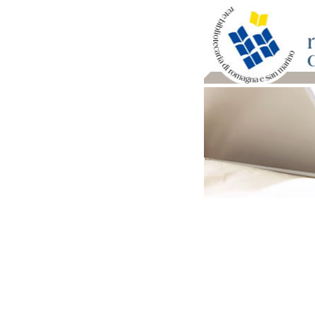
Per bibliotecari e archivi
Documenti e materiale ut
Professione Bibliotecari
Professione Archivista
Piani bibliotecari e archiv
Statistiche
Riviste specializzate e b
Domande frequenti (FAQ