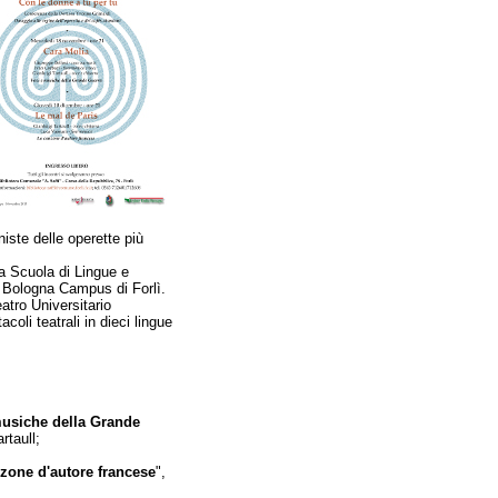
iste delle operette più
la Scuola di Lingue e
di Bologna Campus di Forlì.
atro Universitario
li teatrali in dieci lingue
musiche della Grande
rtaull;
nzone d'autore francese
",