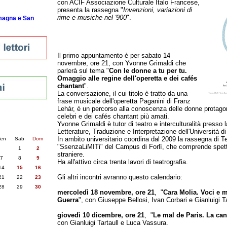
con ACIF Associazione Culturale Italo Francese,
presenta la rassegna "
Invenzioni, variazioni di
rime e musiche nel '900
".
omagna e San
Il primo appuntamento è per sabato 14
novembre, ore 21, con Yvonne Grimaldi che
parlerà sul tema "
Con le donne a tu per tu.
Omaggio alle regine dell'operetta e dei cafés
chantant
".
La conversazione, il cui titolo è tratto da una
frase musicale dell'operetta Paganini di Franz
Lehàr, è un percorso alla conoscenza delle donne protagon
celebri e dei cafés chantant più amati.
nti
Yvonne Grimaldi è tutor di teatro e interculturalità presso 
6
succ. »
Letterature, Traduzione e Interpretazione dell'Università 
In ambito universitario coordina dal 2009 la rassegna di Te
en
Sab
Dom
"SsenzaLiMITi" del Campus di Forlì, che comprende spettaco
1
2
straniere.
7
8
9
Ha all'attivo circa trenta lavori di teatrografia.
14
15
16
Gli altri incontri avranno questo calendario:
21
22
23
28
29
30
mercoledì 18 novembre, ore 21
, "
Cara Molia. Voci e 
Guerra
", con Giuseppe Bellosi, Ivan Corbari e Gianluigi Ta
giovedì 10 dicembre, ore 21
, "
Le mal de Paris. La ca
con Gianluigi Tartaull e Luca Vassura.