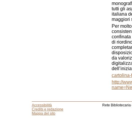
monografie
tutti gli 
italiana d
maggiori s
Per molto
consisten
confinata 
di riordin
completam
disposizio
da valori
digitaliz
dellʼinizia
cartolina
http://ww
name=New
Accessibilità
Rete Bibliotecaria
Credits e redazione
Mappa del sito