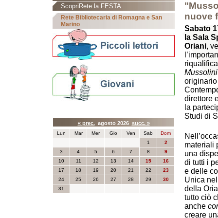
"Mussol
ScopriRete la FESTA
nuove f
Rete Bibliotecaria di Romagna e San
Marino
Sabato 17
la Sala S
Oriani
, v
lʼimporta
riqualific
Mussolini
originario
Contempor
direttore 
la partec
Calendario eventi
Studi di 
« prec.
agosto 2026
succ. »
Lun
Mar
Mer
Gio
Ven
Sab
Dom
Nellʼocca
1
2
materiali 
3
4
5
6
7
8
9
una dispe
10
11
12
13
14
15
16
di tutti i
e delle c
17
18
19
20
21
22
23
Unica nel 
24
25
26
27
28
29
30
della Oria
31
tutto ciò
anche
co
creare un