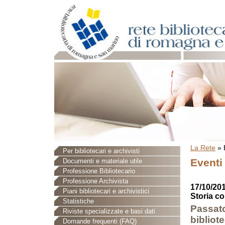
La Rete
»
Per bibliotecari e archivisti
Eventi
Documenti e materiale utile
Professione Bibliotecario
Professione Archivista
17/10/201
Piani bibliotecari e archivistici
Storia c
Statistiche
Passato
Riviste specializzate e basi dati
bibliote
Domande frequenti (FAQ)