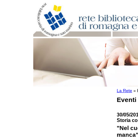
La Rete
»
Per bibliotecari e archivisti
Eventi
Documenti e materiale utile
Professione Bibliotecario
Professione Archivista
30/05/201
Piani bibliotecari e archivistici
Storia c
Statistiche
"Nel c
Riviste specializzate e basi dati
manca".
Domande frequenti (FAQ)