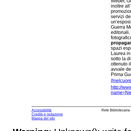
Weber, Gue
inoltre al
promozione
servizi de
un'esposiz
Guerra Mon
editorial
fotografi
propagan
spazi espo
Laurea in
sotto la d
ottenuto 
avvale de
Prima Gu
#nelcuor
http://ww
name=New
Accessibilità
Rete Bibliotecaria
Credits e redazione
Mappa del sito