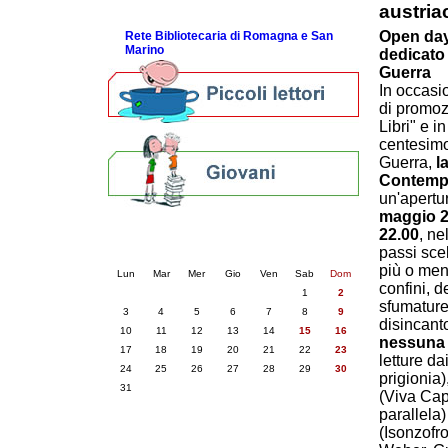
austria
ScopriRete la FESTA
Open day 
Rete Bibliotecaria di Romagna e San
Marino
dedicato 
Guerra
In occasi
di promozi
Libri" e i
centesimo
Guerra,
l
Contempo
un'apertu
maggio 20
Calendario eventi
22.00
, ne
passi scel
« prec.
agosto 2026
succ. »
più o meno
Lun
Mar
Mer
Gio
Ven
Sab
Dom
confini, d
1
2
sfumature,
3
4
5
6
7
8
9
disincanto
10
11
12
13
14
15
16
nessuna c
17
18
19
20
21
22
23
letture da
24
25
26
27
28
29
30
prigionia
31
(Viva Capo
parallela
(Isonzofro