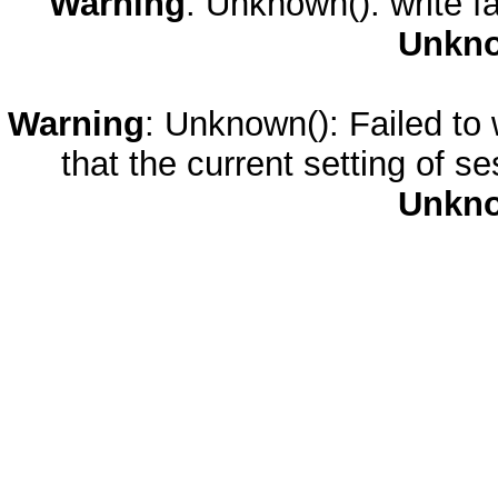
Warning
: Unknown(): write fa
Unkn
Warning
: Unknown(): Failed to w
that the current setting of s
Unkn