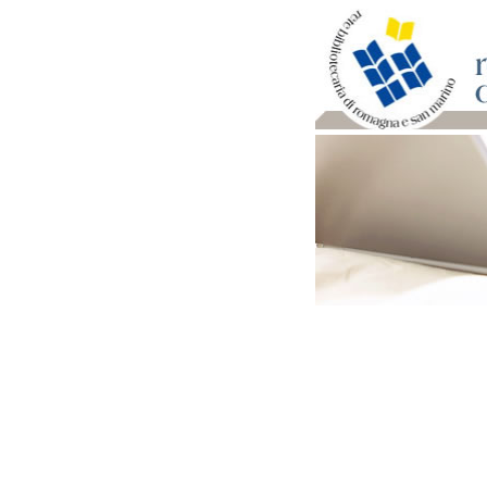
Per bibliotecari e archivi
Documenti e materiale ut
Professione Bibliotecari
Professione Archivista
Piani bibliotecari e archiv
Statistiche
Riviste specializzate e b
Domande frequenti (FAQ