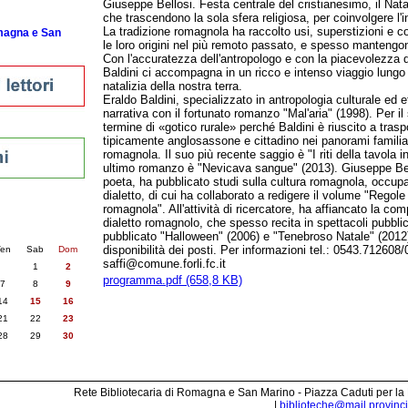
Giuseppe Bellosi. Festa centrale del cristianesimo, il Natal
che trascendono la sola sfera religiosa, per coinvolgere l
La tradizione romagnola ha raccolto usi, superstizioni e 
omagna e San
le loro origini nel più remoto passato, e spesso manteng
Con l'accuratezza dell'antropologo e con la piacevolezza d
Baldini ci accompagna in un ricco e intenso viaggio lungo 
natalizia della nostra terra.
Eraldo Baldini, specializzato in antropologia culturale ed e
narrativa con il fortunato romanzo "Mal'aria" (1998). Per il 
termine di «gotico rurale» perché Baldini è riuscito a tras
tipicamente anglosassone e cittadino nei panorami famili
romagnola. Il suo più recente saggio è "I riti della tavola 
ultimo romanzo è "Nevicava sangue" (2013). Giuseppe Bell
poeta, ha pubblicato studi sulla cultura romagnola, occupa
dialetto, di cui ha collaborato a redigere il volume "Regole
romagnola". All'attività di ricercatore, ha affiancato la com
nti
dialetto romagnolo, che spesso recita in spettacoli pubblic
6
succ. »
pubblicato "Halloween" (2006) e "Tenebroso Natale" (2012).
disponibilità dei posti. Per informazioni tel.: 0543.712608/0
en
Sab
Dom
saffi@comune.forli.fc.it
1
2
programma.pdf (658,8 KB)
7
8
9
14
15
16
21
22
23
28
29
30
Rete Bibliotecaria di Romagna e San Marino - Piazza Caduti per la
|
biblioteche@mail.provincia