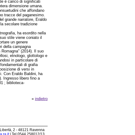
e è carico di significati
'intera dimensione umana.
consuetudini che affondano
ono tracce del paganesimo.
el grande narratore, Eraldo
la secolare tradizione
tnografia, ha esordito nella
suo stile viene coniato il
portare un genere
ari della campagna
in Romagna" (2014). Il suo
osi, etnologo, glottologo e
ndosi in particolare di
 fondamentali di grafia
posizione di versi in
i. Con Eraldo Baldini, ha
 Ingresso libero fino a
1 ; biblioteca-
«
indietro
 Libertà, 2 - 48121 Ravenna
.ra.it
| Tel 0544.258012/13