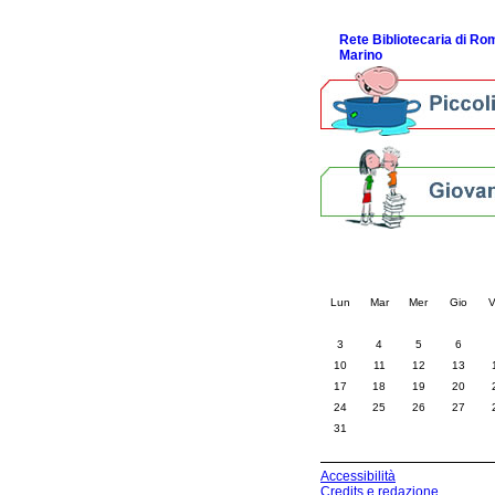
ScopriRete la FESTA
Rete Bibliotecaria di R
Marino
Calendario eve
« prec.
agosto 202
Lun
Mar
Mer
Gio
V
3
4
5
6
10
11
12
13
17
18
19
20
24
25
26
27
31
Accessibilità
Credits e redazione