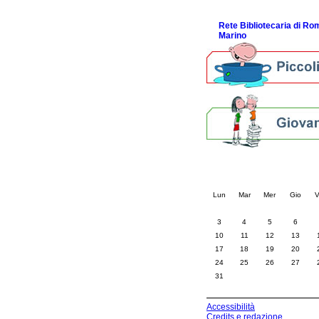
ScopriRete la FESTA
Rete Bibliotecaria di R
Marino
Calendario eve
« prec.
agosto 202
Lun
Mar
Mer
Gio
V
3
4
5
6
10
11
12
13
17
18
19
20
24
25
26
27
31
Accessibilità
Credits e redazione