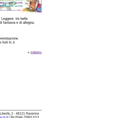
r Leggere: tre belle
i fantasia e di allegria,
prenotazione.
orli.fc.it
«
indietro
 Libertà, 2 - 48121 Ravenna
.ra.it
| Tel 0544.258012/13