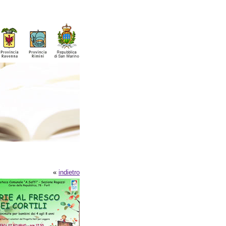
«
indietro