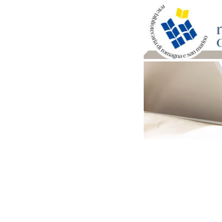
Per bibliotecari e archivi
Documenti e materiale ut
Professione Bibliotecari
Professione Archivista
Piani bibliotecari e archiv
Statistiche
Riviste specializzate e b
Domande frequenti (FAQ