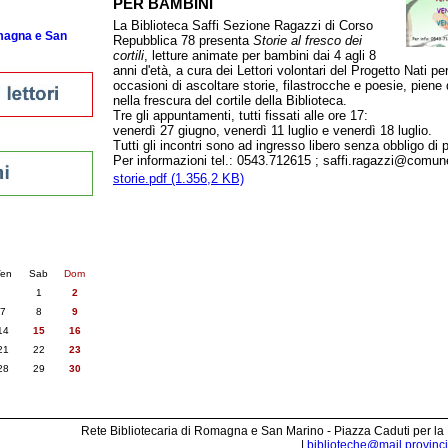
PER BAMBINI
La Biblioteca Saffi Sezione Ragazzi di Corso
omagna e San
Repubblica 78 presenta
Storie al fresco dei
cortili
, letture animate per bambini dai 4 agli 8
anni d'età, a cura dei Lettori volontari del Progetto Nati pe
occasioni di ascoltare storie, filastrocche e poesie, piene d
nella frescura del cortile della Biblioteca.
Tre gli appuntamenti, tutti fissati alle ore 17:
venerdì 27 giugno, venerdì 11 luglio e venerdì 18 luglio.
Tutti gli incontri sono ad ingresso libero senza obbligo di 
Per informazioni tel.: 0543.712615 ; saffi.ragazzi@comune.f
storie.pdf (1.356,2 KB)
nti
6
succ. »
en
Sab
Dom
1
2
7
8
9
14
15
16
21
22
23
28
29
30
Rete Bibliotecaria di Romagna e San Marino - Piazza Caduti per la
|
biblioteche@mail.provincia