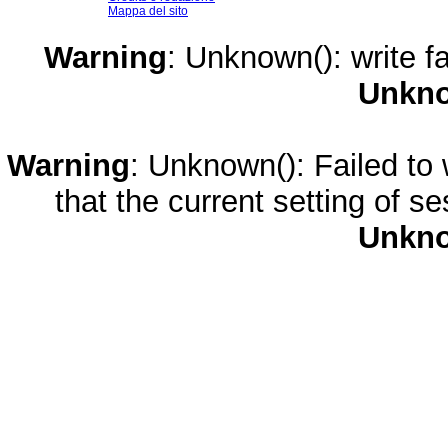
Mappa del sito
Warning
: Unknown(): write fa
Unkn
Warning
: Unknown(): Failed to w
that the current setting of s
Unkn