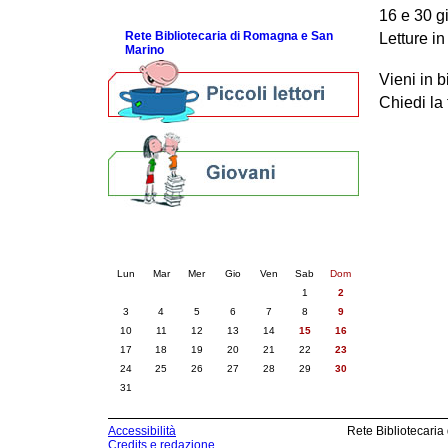
ScopriRete la FESTA
16 e 30 g
Rete Bibliotecaria di Romagna e San
Letture in
Marino
Vieni in b
Chiedi la 
Calendario eventi
« prec.
agosto 2026
succ. »
Lun
Mar
Mer
Gio
Ven
Sab
Dom
1
2
3
4
5
6
7
8
9
10
11
12
13
14
15
16
17
18
19
20
21
22
23
24
25
26
27
28
29
30
31
Accessibilità
Rete Bibliotecaria
Credits e redazione