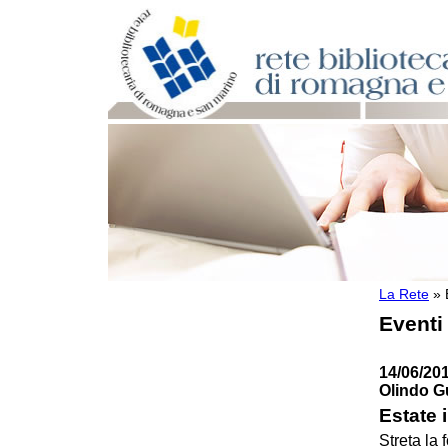
La Rete
»
Per bibliotecari e archivisti
Eventi
Documenti e materiale utile
Professione Bibliotecario
Professione Archivista
14/06/201
Piani bibliotecari e archivistici
Olindo Gu
Statistiche
Estate 
Riviste specializzate e basi dati
Streta la 
Domande frequenti (FAQ)