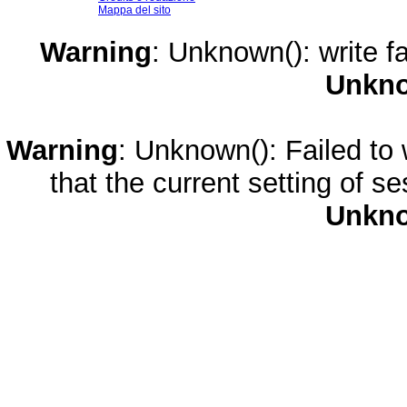
Mappa del sito
Warning
: Unknown(): write fa
Unkn
Warning
: Unknown(): Failed to w
that the current setting of s
Unkn