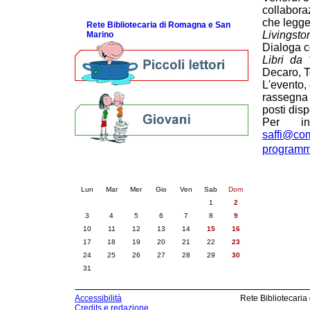
ScopriRete la FESTA
collabora
che legg
Rete Bibliotecaria di Romagna e San
Livingston
Marino
Dialoga c
Libri da 
Decaro, 
L'evento, 
rassegna 
posti disp
Per in
saffi@comu
programm
Calendario eventi
« prec.
agosto 2026
succ. »
Lun
Mar
Mer
Gio
Ven
Sab
Dom
1
2
3
4
5
6
7
8
9
10
11
12
13
14
15
16
17
18
19
20
21
22
23
24
25
26
27
28
29
30
31
Accessibilità
Rete Bibliotecaria
Credits e redazione