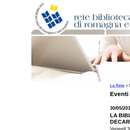
La Rete
»
Per bibliotecari e archivisti
Eventi
Documenti e materiale utile
Professione Bibliotecario
Professione Archivista
30/05/201
Piani bibliotecari e archivistici
LA BI
Statistiche
DECARO
Riviste specializzate e basi dati
Domande frequenti (FAQ)
Venerdì 3