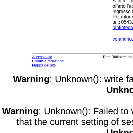
A tutti i
offerto l'a
Ingresso 
Per infor
tel.: 054
biblioteca
volantino
Accessibilità
Rete Bibliotecaria
Credits e redazione
Mappa del sito
Warning
: Unknown(): write fa
Unkn
Warning
: Unknown(): Failed to w
that the current setting of s
Unkn