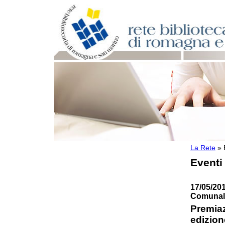
La Rete
»
Per bibliotecari e archivisti
Eventi
Documenti e materiale utile
Professione Bibliotecario
Professione Archivista
17/05/201
Piani bibliotecari e archivistici
Comunale
Statistiche
Premiaz
Riviste specializzate e basi dati
edizion
Domande frequenti (FAQ)