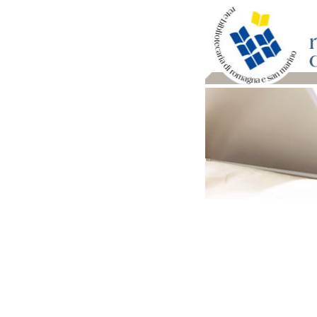
Per bibliotecari e archivi
Documenti e materiale ut
Professione Bibliotecari
Professione Archivista
Piani bibliotecari e archiv
Statistiche
Riviste specializzate e b
Domande frequenti (FAQ