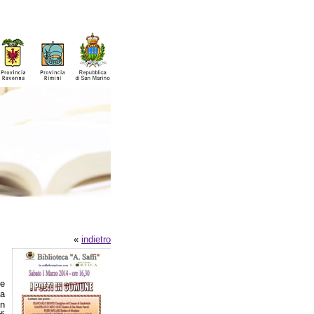
«
indietro
le
la
un