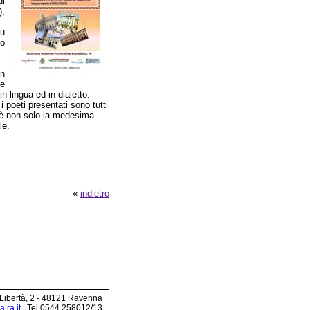
di
),
u
no
on
te
in lingua ed in dialetto.
 i poeti presentati sono tutti
a è non solo la medesima
le.
«
indietro
 Libertà, 2 - 48121 Ravenna
.ra.it
| Tel 0544.258012/13