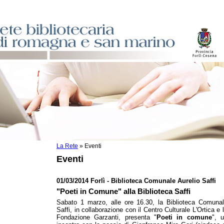
La Rete
»
Eventi
sti
Eventi
ile
o
01/03/2014 Forlì - Biblioteca Comunale Aurelio Saffi
istici
"Poeti in Comune" alla Biblioteca Saffi
Sabato 1 marzo, alle ore 16.30, la Biblioteca Comuna
Saffi, in collaborazione con il Centro Culturale L'Ortica e 
asi dati
Fondazione Garzanti, presenta "
Poeti in comune
", 
)