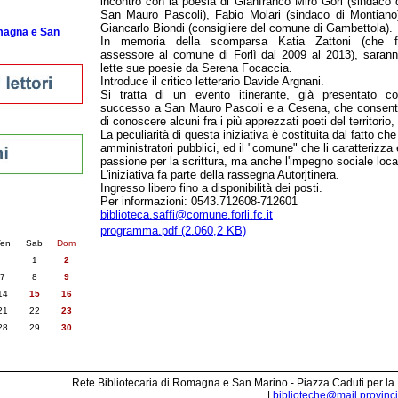
incontro con la poesia di Gianfranco Miro Gori (sindaco 
San Mauro Pascoli), Fabio Molari (sindaco di Montiano
Giancarlo Biondi (consigliere del comune di Gambettola).
omagna e San
In memoria della scomparsa Katia Zattoni (che f
assessore al comune di Forlì dal 2009 al 2013), saran
lette sue poesie da Serena Focaccia.
Introduce il critico letterario Davide Argnani.
Si tratta di un evento itinerante, già presentato c
successo a San Mauro Pascoli e a Cesena, che consen
di conoscere alcuni fra i più apprezzati poeti del territorio, 
La peculiarità di questa iniziativa è costituita dal fatto che
amministratori pubblici, ed il "comune" che li caratterizz
passione per la scrittura, ma anche l'impegno sociale loca
L'iniziativa fa parte della rassegna Autorjtinera.
Ingresso libero fino a disponibilità dei posti.
Per informazioni: 0543.712608-712601
nti
biblioteca.saffi@comune.forli.fc.it
6
succ. »
programma.pdf (2.060,2 KB)
en
Sab
Dom
1
2
7
8
9
14
15
16
21
22
23
28
29
30
Rete Bibliotecaria di Romagna e San Marino - Piazza Caduti per la
|
biblioteche@mail.provincia