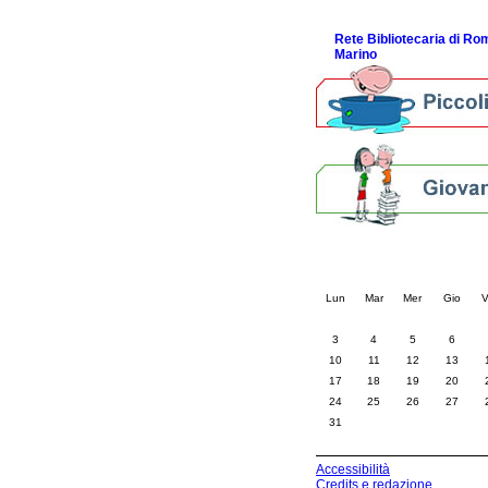
ScopriRete la FESTA
Rete Bibliotecaria di R
Marino
Calendario eve
« prec.
agosto 202
Lun
Mar
Mer
Gio
V
3
4
5
6
10
11
12
13
17
18
19
20
24
25
26
27
31
Accessibilità
Credits e redazione