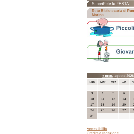
ScopriRete la FESTA
Rete Bibliotecaria di R
Marino
Calendario eve
« prec.
agosto 202
Lun
Mar
Mer
Gio
V
3
4
5
6
10
11
12
13
17
18
19
20
24
25
26
27
31
Accessibilità
Credits e redazione