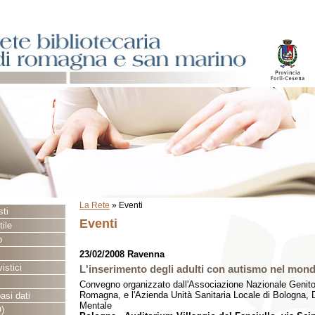
La Rete
»
Eventi
sti
Eventi
ile
o
23/02/2008 Ravenna
istici
L'inserimento degli adulti con autismo nel mond
Convegno organizzato dall'Associazione Nazionale Genitori
Romagna, e l'Azienda Unità Sanitaria Locale di Bologna, D
asi dati
Mentale
)