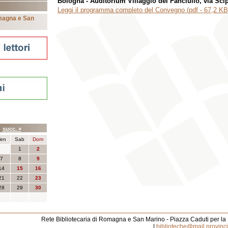
Bologna - Auditorium Villaggio del Fanciullo, via Scip
Leggi il programma completo del Convegno (pdf - 67,2 KB
omagna e San
nti
6
succ. »
en
Sab
Dom
1
2
7
8
9
14
15
16
21
22
23
28
29
30
Rete Bibliotecaria di Romagna e San Marino - Piazza Caduti per la
|
biblioteche@mail.provincia