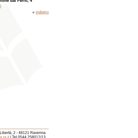
ione dal Ferro, 4
)
«
indietro
 Libertà, 2 - 48121 Ravenna
.ra.it
| Tel 0544.258012/13