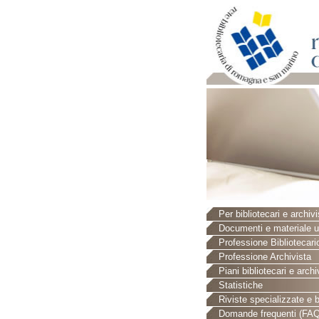
Per bibliotecari e archivi
Documenti e materiale ut
Professione Bibliotecari
Professione Archivista
Piani bibliotecari e archiv
Statistiche
Riviste specializzate e b
Domande frequenti (FAQ