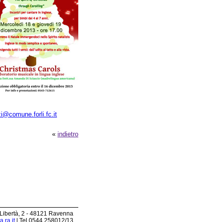
zi@comune.forli.fc.it
«
indietro
 Libertà, 2 - 48121 Ravenna
.ra.it
| Tel 0544.258012/13