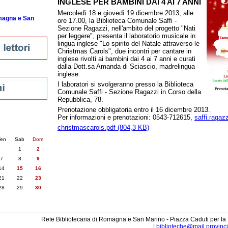
INGLESE PER BAMBINI DAI 4 AI 7 ANNI
Mercoledì 18 e giovedì 19 dicembre 2013, alle
omagna e San
ore 17.00, la Biblioteca Comunale Saffi -
Sezione Ragazzi, nell'ambito del progetto "Nati
per leggere", presenta il laboratorio musicale in
lingua inglese "Lo spirito del Natale attraverso le
Christmas Carols", due incontri per cantare in
inglese rivolti ai bambini dai 4 ai 7 anni e curati
dalla Dott.sa Amanda di Sciascio, madrelingua
inglese.
I laboratori si svolgeranno presso la Biblioteca
Comunale Saffi - Sezione Ragazzi in Corso della
Repubblica, 78.
Prenotazione obbligatoria entro il 16 dicembre 2013.
Per informazioni e prenotazioni: 0543-712615,
saffi.ragaz
nti
christmascarols.pdf (804,3 KB)
6
succ. »
en
Sab
Dom
1
2
7
8
9
14
15
16
21
22
23
28
29
30
Rete Bibliotecaria di Romagna e San Marino - Piazza Caduti per la
|
biblioteche@mail.provincia