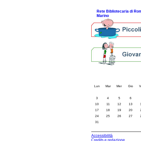
ScopriRete la FESTA
Rete Bibliotecaria di R
Marino
Calendario eve
« prec.
agosto 202
Lun
Mar
Mer
Gio
V
3
4
5
6
10
11
12
13
17
18
19
20
24
25
26
27
31
Accessibilità
Credits e redazione