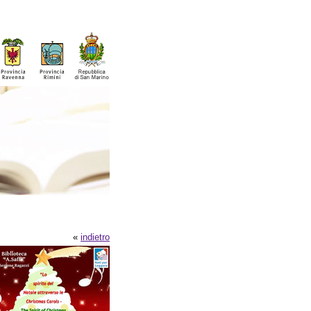
«
indietro