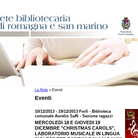
La Rete
»
Eventi
sti
Eventi
ile
o
10/12/2013 - 19/12/2013 Forlì - Biblioteca
comunale Aurelio Saffi - Sezione ragazzi
istici
MERCOLEDì 18 E GIOVEDI 19
DICEMBRE "CHRISTMAS CAROLS",
asi dati
LABORATORIO MUSICALE IN LINGUA
)