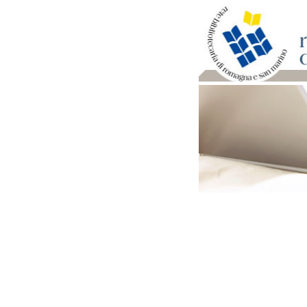
Per bibliotecari e archivi
Documenti e materiale ut
Professione Bibliotecari
Professione Archivista
Piani bibliotecari e archiv
Statistiche
Riviste specializzate e b
Domande frequenti (FAQ